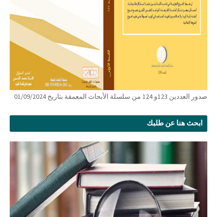
صدور العددين 123و 124 من سلسلة الأبحاث المعمقة بتاريخ 01/09/2024
ابحث هنا عن طلبك