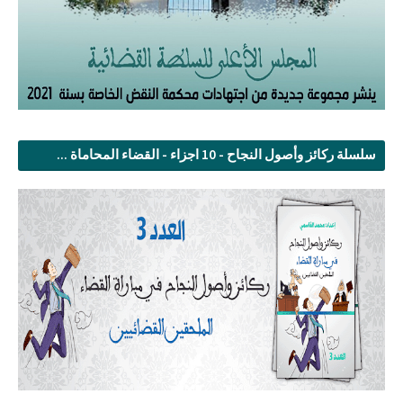
سلسلة ركائز وأصول النجاح - 10 اجزاء - القضاء المحاماة ...