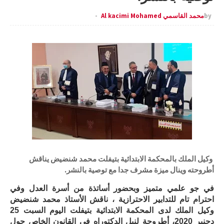
by
محمد القاسمي Al kacimi Mohamed
وكيل الملك بالمحكمة الابتدائية بتيفلت محمد شنضيض يناقش
أطروحته وينال ميزة مشرف جدا مع توصية بالنشر.
في جو علمي متميز وبحضور أساتذة من أسرة العدل وفي
احترام تام للتدابير الاحترازية ، ناقش الأستاذ محمد شنضيض
وكيل الملك لدى المحكمة الابتدائية بتيفلت اليوم السبت 25
دجنبر 2020، أطروحة لنيل الدكتوراه في القانون الخاص حول