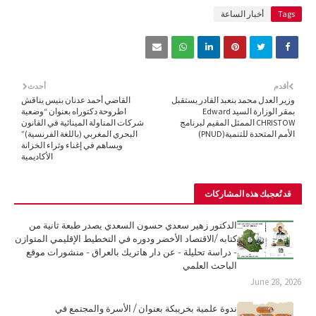
Tags
أخبار الساعة
أقدم
أحدث
وزير العدل محمد بنعبد القادر يستقبل
القاضي أحمد عدنان بنيس يناقش
بمقر الوزارة السيد Edward
اطروحة دكتوراه بعنوان “وضعية
CHRISTOW الممثل المقيم لبرنامج
شركات المناولة المينائية في القانون
الأمم المتحدة للتنمية(PNUD)
البحري المغربي (باللغة الفرنسية)”
ويساهم في إغناء وثراء الخزانة
الأكاديمية
قد تُعجبك هذه المشاركات
الدكتور زهير سعدي حسون السعدي يصدر طبعة ثانية من
كتابه /الاقتصاد الأخضر ودوره في التخطيط الإقليمي المتوازن
- دراسة تحليلة - عن دار هاتريك بالعراق - منشورات موقع
الباحث العلمي
June 28, 2026
ندوة علمية بخريبكة بعنوان / الأسرة والمجتمع في