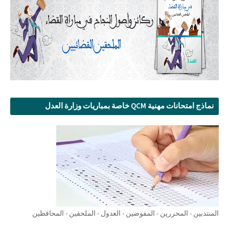
نماذج امتحانات مهنية QCM خاصة بمباريات وزارة العدل
المنتدبين - المحررين - المفوضين - العدول - الملحقين - المحافظين