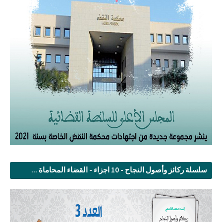
سلسلة ركائز وأصول النجاح - 10 اجزاء - القضاء المحاماة ...