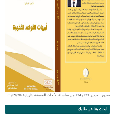
صدور العددين 123و 124 من سلسلة الأبحاث المعمقة بتاريخ 01/09/2024
ابحث هنا عن طلبك