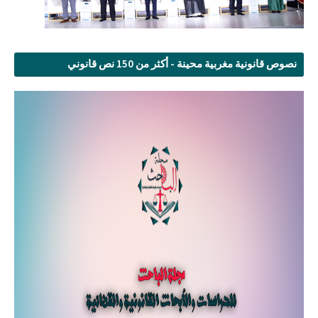
نصوص قانونية مغربية محينة - أكثر من 150 نص قانوني