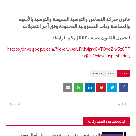
قانون شركة التضامن والتوصية البسيطة والتوصية بالأسهم
والمحاصة وذات المسؤولية المحدودة وفق آخر التعديلات
لتحميل القانون بصيغة PDF إليكم الرابط:
https://drive.google.com/file/d/1uAxLFKK4grvOVTDvdZIw5zGTF
sxjGiiD/view?usp=sharing
Tags
نصوص قانونية
أقدم
أحدث
قد تُعجبك هذه المشاركات
قانون التعمير، وفق آخر التعديلات - سلسلة النصوص