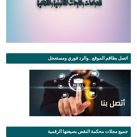
اتصل بطاقم الموقع...والرد فوري ومستعجل
جميع مجلات محكمة النقض بصيغتها الرقمية