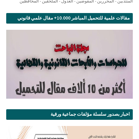
المنتدبين - المحررين - المفوضين - العدول - الملحقين - المحافظين
مقالات علمية للتحميل المباشر 10.000+ مقال علمي قانوني
اخبار بصدور سلسلة مؤلفات جماعية ورقية