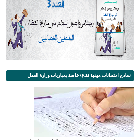
نماذج امتحانات مهنية QCM خاصة بمباريات وزارة العدل