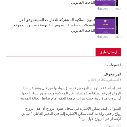
الباحث القانوني
February 19, 2023
قانون الملكية المشتركة للعقارات المبينة، وفق آخر
التعديلات - سلسلة النصوص القانونية - منشورات موقع
الباحث القانوني
February 19, 2023
إرسال تعليق
1 تعليقات
غير معرف
3 أغسطس 2023 في 2:34 م
عند إبرام عقد الزواج للزوجين قد سبق زواجها من قبل ونتج عن هذا
الزواج إبن ثم تطلقا بحكم صادر عن المحكمة وبعد مرور سنة راجعها
أي تزوجا مرة ثانية حيث تم إبرام هذا العقد أمام ضابط الحالة المدنية
.
السؤال : كيف يمكن الإشارة في سجل عقود الزواج أن هذا الزواج
زواج رجعي وكذلك كيف يمكن الاشارة إليه في الدفتر العائلي " سابق
الإصدار في الزواج لأول مرة"
رد
حذف