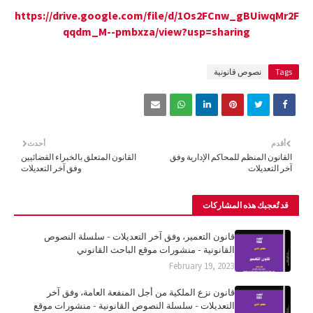
https://drive.google.com/file/d/1Os2FCnw_gBUiwqMr2F
qqdm_M--pmbxza/view?usp=sharing
Tags
نصوص قانونية
أقدم
أحدث
القانون المنظم للمحاكم الإدارية وفق
القانون المتعلق بالخبراء القضائيين
آخر التعديلات
وفق آخر التعديلات
قد تُعجبك هذه المشاركات
قانون التعمير، وفق آخر التعديلات - سلسلة النصوص
القانونية - منشورات موقع الباحث القانوني
February 19, 2023
قانون نزع الملكية من أجل المنفعة العامة، وفق آخر
التعديلات - سلسلة النصوص القانونية - منشورات موقع