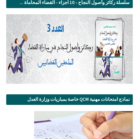
سلسلة ركائز وأصول النجاح - 10 اجزاء - القضاء المحاماة ...
نماذج امتحانات مهنية QCM خاصة بمباريات وزارة العدل