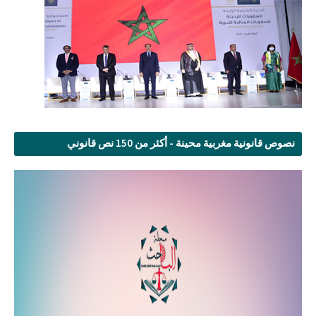
نصوص قانونية مغربية محينة - أكثر من 150 نص قانوني