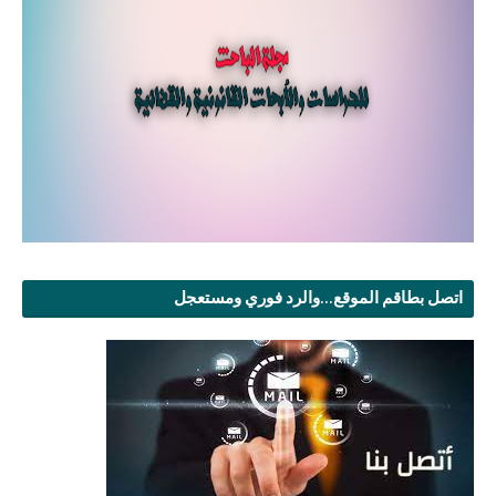
اتصل بطاقم الموقع...والرد فوري ومستعجل