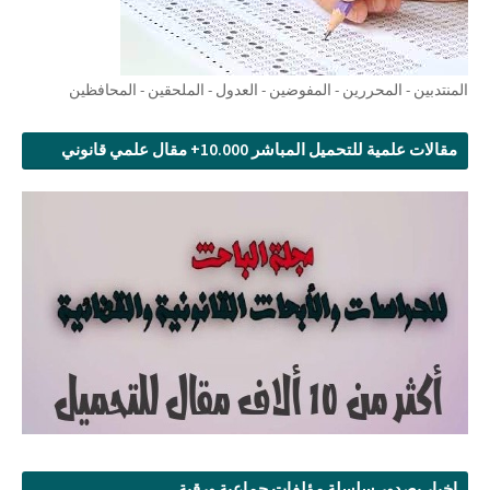
المنتدبين - المحررين - المفوضين - العدول - الملحقين - المحافظين
مقالات علمية للتحميل المباشر 10.000+ مقال علمي قانوني
اخبار بصدور سلسلة مؤلفات جماعية ورقية