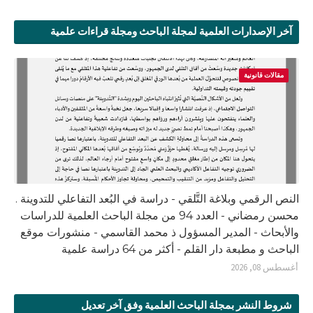
آخر الإصدارات العلمية لمجلة الباحث ومجلة قراءات علمية
مقالات قانونية
النص الرقمي وبلاغة التَّلقي - دراسة في البُعد التفاعلي للتدوينة .
محسن رمضاني - العدد 94 من مجلة الباحث العلمية للدراسات
والأبحاث - المدير المسؤول ذ محمد القاسمي - منشورات موقع
الباحث و مطبعة دار القلم - أكثر من 64 دراسة علمية
أغسطس 08, 2026
شروط النشر بمجلة الباحث العلمية وفق آخر تعديل