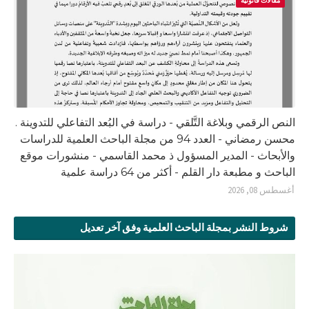
مقالات قانونية
النص الرقمي وبلاغة التَّلقي - دراسة في البُعد التفاعلي للتدوينة .
محسن رمضاني - العدد 94 من مجلة الباحث العلمية للدراسات
والأبحاث - المدير المسؤول ذ محمد القاسمي - منشورات موقع
الباحث و مطبعة دار القلم - أكثر من 64 دراسة علمية
أغسطس 08, 2026
شروط النشر بمجلة الباحث العلمية وفق آخر تعديل