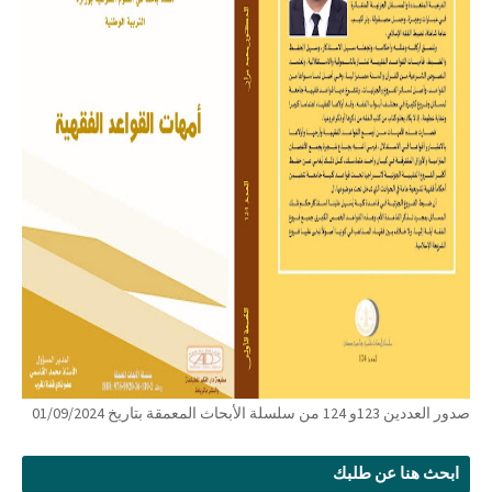
صدور العددين 123و 124 من سلسلة الأبحاث المعمقة بتاريخ 01/09/2024
ابحث هنا عن طلبك