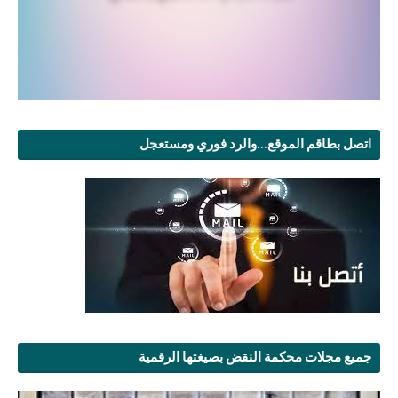
اتصل بطاقم الموقع...والرد فوري ومستعجل
جميع مجلات محكمة النقض بصيغتها الرقمية