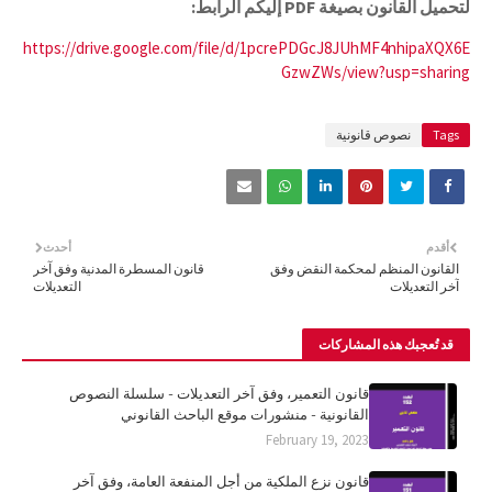
لتحميل القانون بصيغة PDF إليكم الرابط:
https://drive.google.com/file/d/1pcrePDGcJ8JUhMF4nhipaXQX6E
GzwZWs/view?usp=sharing
Tags
نصوص قانونية
أقدم
أحدث
القانون المنظم لمحكمة النقض وفق
قانون المسطرة المدنية وفق آخر
آخر التعديلات
التعديلات
قد تُعجبك هذه المشاركات
قانون التعمير، وفق آخر التعديلات - سلسلة النصوص
القانونية - منشورات موقع الباحث القانوني
February 19, 2023
قانون نزع الملكية من أجل المنفعة العامة، وفق آخر