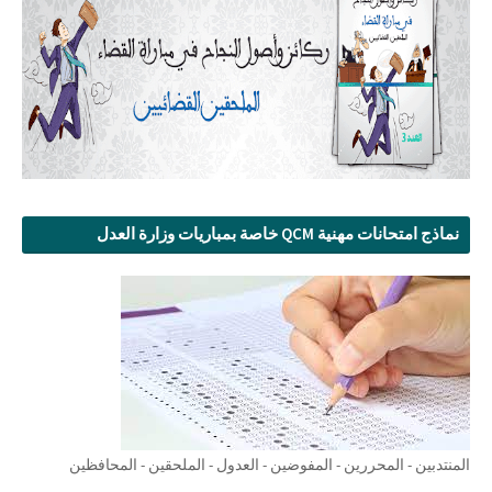
نماذج امتحانات مهنية QCM خاصة بمباريات وزارة العدل
المنتدبين - المحررين - المفوضين - العدول - الملحقين - المحافظين