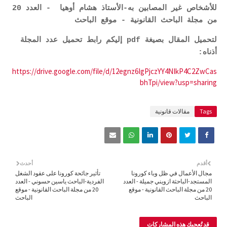
للأشخاص غير المصابين به-الأستاذ هشام أوهيا - العدد 20
من مجلة الباحث القانونية - موقع الباحث
لتحميل المقال بصيغة pdf إليكم رابط تحميل عدد المجلة
أذناه:
https://drive.google.com/file/d/12egnz6IgPjczYY4NIkP4C2ZwCas
bhTpi/view?usp=sharing
Tags
مقالات قانونية
أقدم
أحدث
مجال الأعمال في ظل وباء كورونا
تأثير جائحة كورونا على عقود الشغل
المستجد-الباحثة ازويني جميلة - العدد
الفردية-الباحث ياسين حسوني - العدد
20 من مجلة الباحث القانونية - موقع
20 من مجلة الباحث القانونية - موقع
الباحث
الباحث
قد تُعجبك هذه المشاركات