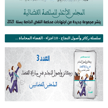
سلسلة ركائز وأصول النجاح - 10 اجزاء - القضاء المحاماة ...