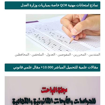
نماذج امتحانات مهنية QCM خاصة بمباريات وزارة العدل
المنتدبين - المحررين - المفوضين - العدول - الملحقين - المحافظين
مقالات علمية للتحميل المباشر 10.000+ مقال علمي قانوني