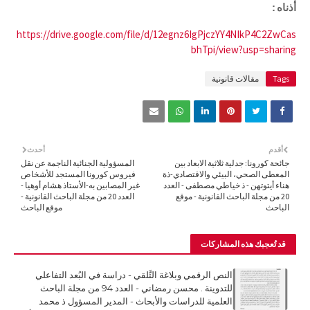
أذناه:
https://drive.google.com/file/d/12egnz6IgPjczYY4NIkP4C2ZwCas
bhTpi/view?usp=sharing
Tags
مقالات قانونية
أقدم
أحدث
جائحة كورونا: جدلية ثلاثية الابعاد بين
المسؤولية الجنائية الناجمة عن نقل
المعطى الصحي، البيئي والاقتصادي-ذة
فيروس كورونا المستجد للأشخاص
هناء أيتوتهن - ذ خياطي مصطفى - العدد
غير المصابين به-الأستاذ هشام أوهيا -
20 من مجلة الباحث القانونية - موقع
العدد 20 من مجلة الباحث القانونية -
الباحث
موقع الباحث
قد تُعجبك هذه المشاركات
النص الرقمي وبلاغة التَّلقي - دراسة في البُعد التفاعلي
للتدوينة . محسن رمضاني - العدد 94 من مجلة الباحث
العلمية للدراسات والأبحاث - المدير المسؤول ذ محمد