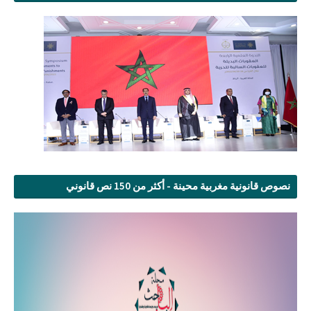
نصوص قانونية مغربية محينة - أكثر من 150 نص قانوني