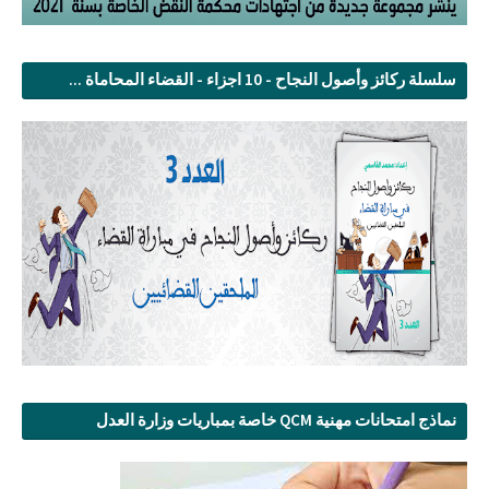
سلسلة ركائز وأصول النجاح - 10 اجزاء - القضاء المحاماة ...
نماذج امتحانات مهنية QCM خاصة بمباريات وزارة العدل