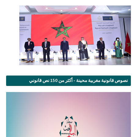
نصوص قانونية مغربية محينة - أكثر من 150 نص قانوني