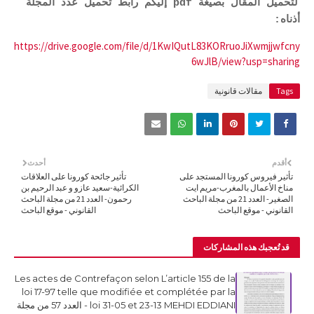
لتحميل المقال بصيغة pdf إليكم رابط تحميل عدد المجلة
أذناه:
https://drive.google.com/file/d/1KwIQutL83KORruoJiXwmjjwfcny
6wJlB/view?usp=sharing
Tags
مقالات قانونية
أقدم
أحدث
تأثير فيروس كورونا المستجد على
تأثير جائحة كورونا على العلاقات
مناخ الأعمال بالمغرب-مريم ايت
الكرائية-سعيد عازو و عبد الرحيم بن
الصغير- العدد 21 من مجلة الباحث
رحمون- العدد 21 من مجلة الباحث
القانوني - موقع الباحث
القانوني - موقع الباحث
قد تُعجبك هذه المشاركات
Les actes de Contrefaçon selon L’article 155 de la
loi 17-97 telle que modifiée et complétée par la
loi 31-05 et 23-13 MEHDI EDDIANI - العدد 57 من مجلة