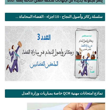
سلسلة ركائز وأصول النجاح - 10 اجزاء - القضاء المحاماة ...
نماذج امتحانات مهنية QCM خاصة بمباريات وزارة العدل