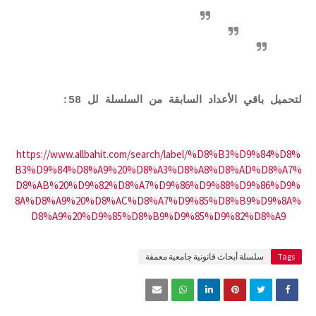
لتحميل باقي الأعداد السابقة من السلسلة لل 58:
https://www.allbahit.com/search/label/%D8%B3%D9%84%D8%
B3%D9%84%D8%A9%20%D8%A3%D8%A8%D8%AD%D8%A7%
D8%AB%20%D9%82%D8%A7%D9%86%D9%88%D9%86%D9%
8A%D8%A9%20%D8%AC%D8%A7%D9%85%D8%B9%D9%8A%
D8%A9%20%D9%85%D8%B9%D9%85%D9%82%D8%A9
Tags
سلسلة أبحاث قانونية جامعية معمقة