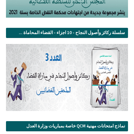
سلسلة ركائز وأصول النجاح - 10 اجزاء - القضاء المحاماة ...
نماذج امتحانات مهنية QCM خاصة بمباريات وزارة العدل