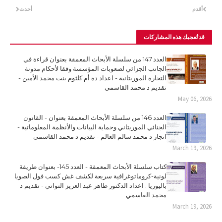
أقدم
أحدث
قد تُعجبك هذه المشاركات
العدد 147 من سلسلة الأبحاث المعمقة بعنوان قراءة في
الجانب الجزائي لصعوبات المؤسسة وفقا لأحكام مدونة
التجارة الموريتانية - اعداد دة أم كلثوم بنت محمد الأمين -
تقديم د محمد القاسمي
May 06, 2026
العدد 146 من سلسلة الأبحاث المعمقة بعنوان - القانون
الجنائي الموريتاني وحماية البيانات والأنظمة المعلوماتية -
انجاز د محمد سالم العالم - تقديم د محمد القاسمي
March 19, 2026
كتاب سلسلة الأبحاث المعمقة - العدد 145- بعنوان طريقة
لونية-كروماتوغرافية سريعة لكشف غش كسب فول الصويا
باليوريا . اعداد الدكتور طاهر عبد العزيز التواتي - تقديم د
محمد القاسمي
March 19, 2026