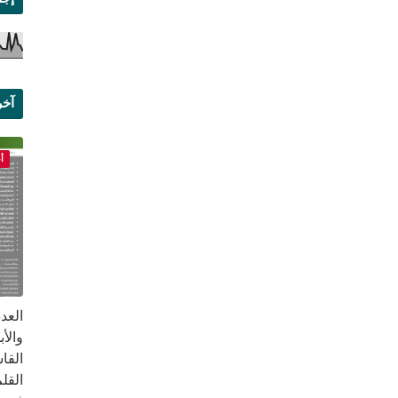
آخر
علم
أ
القا
القلم ب