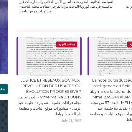
السياسة الغذائية بالمغرب:معادلة بين الأمن الغذائي والممارسات غير
رات
تنافسية في ظل كورونا-الباحث مراد الفرجي-مقالات مجلة الباحث -
منشورات موقع الباحث
ية
مقالات قانونية
JUSTICE ET RESEAUX SOCIAUX :
La note du traducteur
RÉVOLUTION DES USAGES OU
l'intelligence artificie
مدي
ÉVOLUTION PROGRESSIVE ?.
abyme de la tâche du
Mme BASSIM ALAMI 
Mme Malika ZITOUNY - العدد 57 من
الر
MELLOUKI Ismail - العدد 57 من مجلة
مجلة قراءات علمية - تقديم ذة حليمة عبد
- تقديم ذة حليمة عبد
الرمى - منشورات موقع الباحث و مطبعة
رات موقع الباحث و مطبعة
دار القلم بالرباط
باط
July 21, 2026