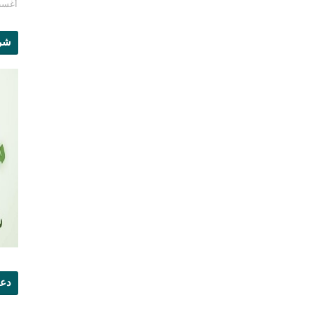
أغسطس 1
شرو
دعو