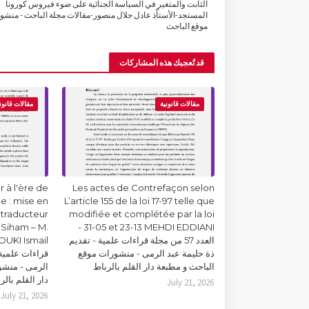
الثابت والمتغير في السياسة الجنائية على ضوء فيروس كورونا
المستجد-الأستاّذ عادل جلال منصور-مقالات مجلة الباحث - منشو
موقع الباحث
قد تُعجبك هذه المشاركات
مقالات قانونية
مقالات قانون
 à l'ère de
Les actes de Contrefaçon selon
lle : mise en
L’article 155 de la loi 17-97 telle que
 traducteur
modifiée et complétée par la loi
Siham – M.
31-05 et 23-13 MEHDI EDDIANI -
العدد 57 من مجلة قراءات علمية - تقديم
ذة حليمة عبد الرمى - منشورات موقع
قراءات علمية 
الباحث و مطبعة دار القلم بالرباط
الرمى - منشو
دار القلم بالر
July 21, 2026
July 21, 2026