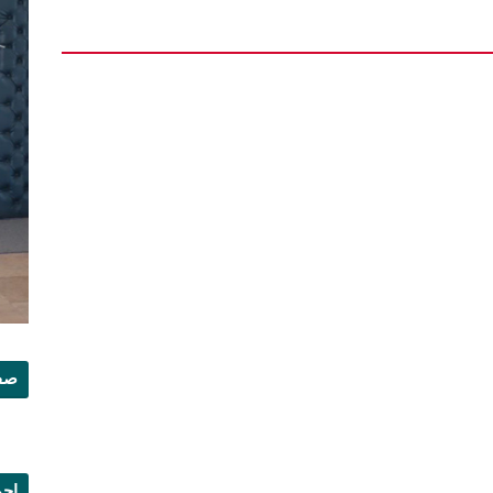
صفح
إجم