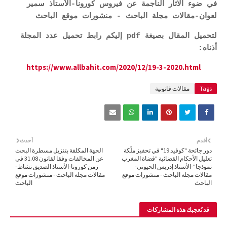
في ضوء الاثار الناجمة عن فيروس كورونا-الأستاذ سمير
لعوان-مقالات مجلة الباحث - منشورات موقع الباحث
لتحميل المقال بصيغة pdf إليكم رابط تحميل عدد المجلة
أذناه:
https://www.allbahit.com/2020/12/19-3-2020.html
Tags
مقالات قانونية
أقدم
أحدث
دور جائحة "كوفيد 19" في تحفيز ملًكة
الجهة المكلفة بتنزيل مسطرة البحث
تعليل الأحكام القضائية "قضاة المغرب
عن المخالفات وفقا لقانون 31.08 في
نموذجا"-الأستاذ إدريس الحيوني-
زمن كورونا-الأستاذ الصديق نشاط-
مقالات مجلة الباحث - منشورات موقع
مقالات مجلة الباحث - منشورات موقع
الباحث
الباحث
قد تُعجبك هذه المشاركات