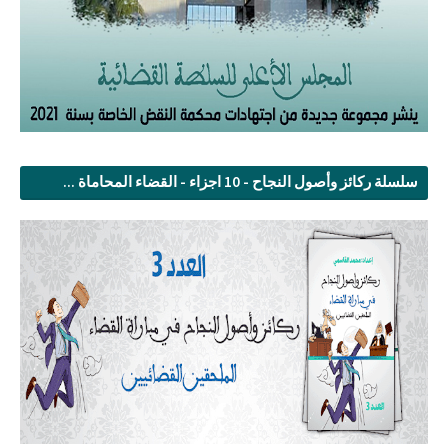
سلسلة ركائز وأصول النجاح - 10 اجزاء - القضاء المحاماة ...