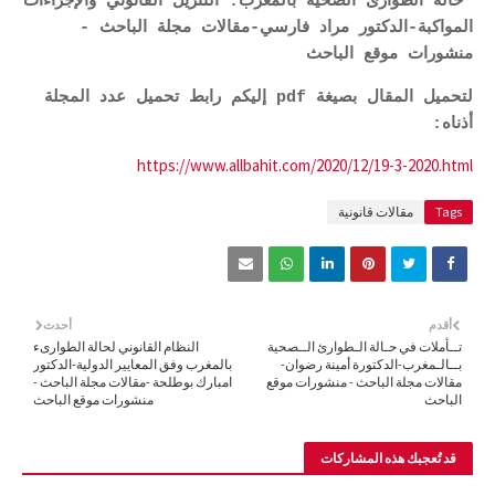
حالة الطوارئ الصحية بالمغرب: التنزيل القانوني والإجراءات
المواكبة-الدكتور مراد فارسي-مقالات مجلة الباحث -
منشورات موقع الباحث
لتحميل المقال بصيغة pdf إليكم رابط تحميل عدد المجلة
أذناه:
https://www.allbahit.com/2020/12/19-3-2020.html
Tags
مقالات قانونية
أقدم
أحدث
تــأملات في حـالة الـطوارئ الــصحية
النظام القانوني لحالة الطوارىء
بــالـمغرب-الدكتورة أمينة رضوان-
بالمغرب وفق المعايير الدولية-الدكتور
مقالات مجلة الباحث - منشورات موقع
امبارك بوطلحة -مقالات مجلة الباحث -
الباحث
منشورات موقع الباحث
قد تُعجبك هذه المشاركات