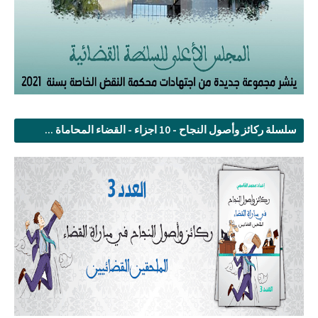
سلسلة ركائز وأصول النجاح - 10 اجزاء - القضاء المحاماة ...