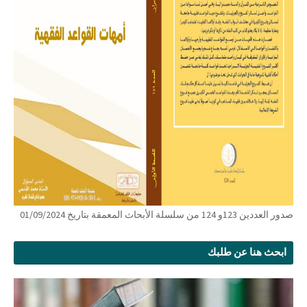
صدور العددين 123و 124 من سلسلة الأبحاث المعمقة بتاريخ 01/09/2024
ابحث هنا عن طلبك