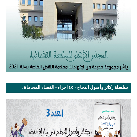
سلسلة ركائز وأصول النجاح - 10 اجزاء - القضاء المحاماة ...