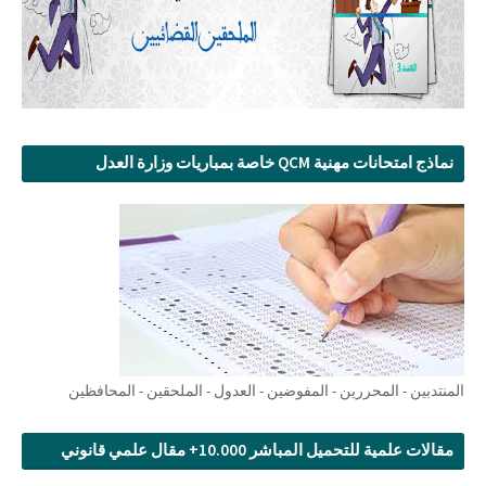
نماذج امتحانات مهنية QCM خاصة بمباريات وزارة العدل
المنتدبين - المحررين - المفوضين - العدول - الملحقين - المحافظين
مقالات علمية للتحميل المباشر 10.000+ مقال علمي قانوني