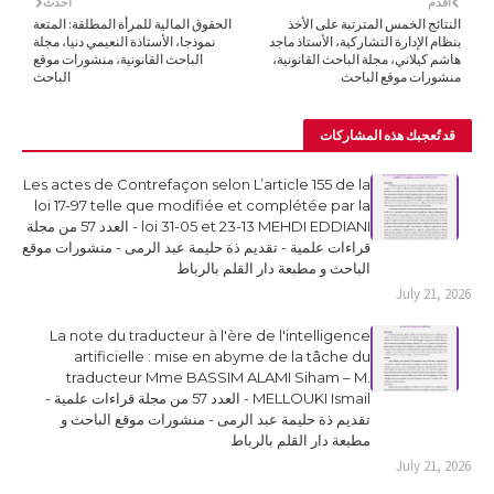
أقدم
أحدث
النتائج الخمس المترتبة على الأخذ
الحقوق المالية للمرأة المطلقة: المتعة
بنظام الإدارة التشاركية، الأستاذ ماجد
نموذجا، الأستاذة النعيمي دنيا، مجلة
هاشم كيلاني، مجلة الباحث القانونية،
الباحث القانونية، منشورات موقع
منشورات موقع الباحث
الباحث
قد تُعجبك هذه المشاركات
Les actes de Contrefaçon selon L’article 155 de la
loi 17-97 telle que modifiée et complétée par la
loi 31-05 et 23-13 MEHDI EDDIANI - العدد 57 من مجلة
قراءات علمية - تقديم ذة حليمة عبد الرمى - منشورات موقع
الباحث و مطبعة دار القلم بالرباط
July 21, 2026
La note du traducteur à l'ère de l'intelligence
artificielle : mise en abyme de la tâche du
traducteur Mme BASSIM ALAMI Siham – M.
MELLOUKI Ismail - العدد 57 من مجلة قراءات علمية -
تقديم ذة حليمة عبد الرمى - منشورات موقع الباحث و
مطبعة دار القلم بالرباط
July 21, 2026