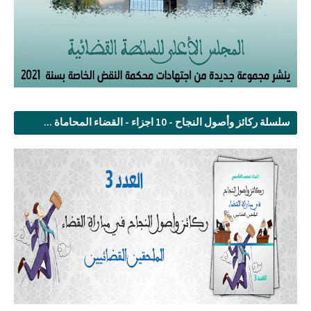
سلسلة ركائز وأصول النجاح - 10 اجزاء - القضاء المحاماة ...