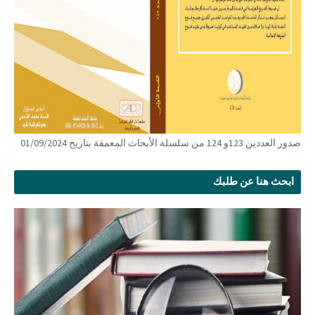
صدور العددين 123و 124 من سلسلة الأبحاث المعمقة بتاريخ 01/09/2024
ابحث هنا عن طلبك