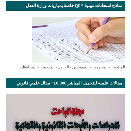
نماذج امتحانات مهنية QCM خاصة بمباريات وزارة العدل
المنتدبين - المحررين - المفوضين - العدول - الملحقين - المحافظين
مقالات علمية للتحميل المباشر 10.000+ مقال علمي قانوني