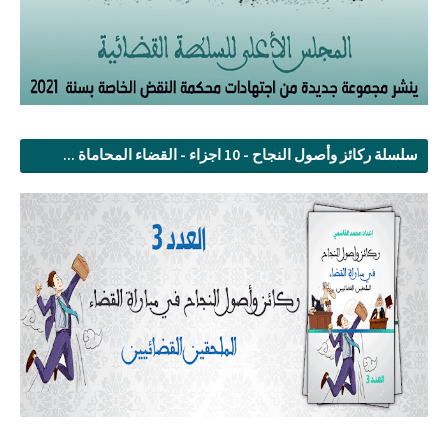
سلسلة ركائز وأصول النجاح - 10 اجزاء - القضاء المحاماة ...