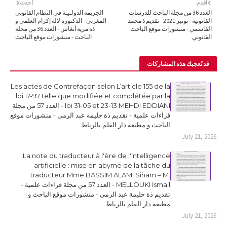
أقدم
أحدث
العدد 36 من مجلة الباحث للدرسات
الجريمة الدولـيـة في النظام القانوني
القانونية - نونبر 2021 - تقديم ذ محمد
المغربي - الدكتورة لالة إكرام العلمي و
القاسمي - منشورات موقع الباحث
ذة مرية أنغاس - العدد 36 من مجلة
القانوني
الباحث - منشورات موقع الباحث
قد تُعجبك هذه المشاركات
Les actes de Contrefaçon selon L’article 155 de la
loi 17-97 telle que modifiée et complétée par la
loi 31-05 et 23-13 MEHDI EDDIANI - العدد 57 من مجلة
قراءات علمية - تقديم ذة حليمة عبد الرمى - منشورات موقع
الباحث و مطبعة دار القلم بالرباط
July 21, 2026
La note du traducteur à l'ère de l'intelligence
artificielle : mise en abyme de la tâche du
traducteur Mme BASSIM ALAMI Siham – M.
MELLOUKI Ismail - العدد 57 من مجلة قراءات علمية -
تقديم ذة حليمة عبد الرمى - منشورات موقع الباحث و
مطبعة دار القلم بالرباط
July 21, 2026