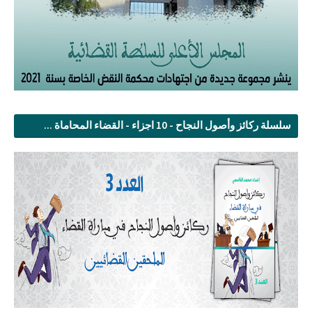
سلسلة ركائز وأصول النجاح - 10 اجزاء - القضاء المحاماة ...