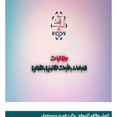
اتصل بطاقم الموقع...والرد فوري ومستعجل