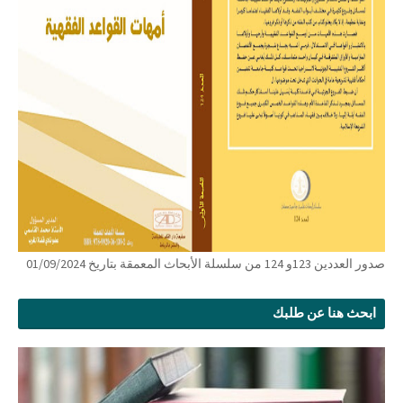
صدور العددين 123و 124 من سلسلة الأبحاث المعمقة بتاريخ 01/09/2024
ابحث هنا عن طلبك