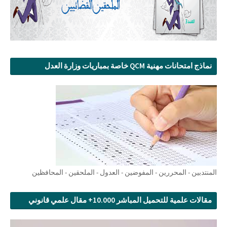
نماذج امتحانات مهنية QCM خاصة بمباريات وزارة العدل
المنتدبين - المحررين - المفوضين - العدول - الملحقين - المحافظين
مقالات علمية للتحميل المباشر 10.000+ مقال علمي قانوني