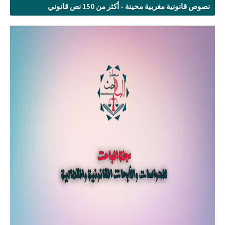
نصوص قانونية مغربية محينة - أكثر من 150 نص قانوني