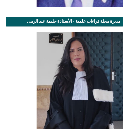
مديرة مجلة قراءات علمية - الأستاذة حليمة عبد الرمى