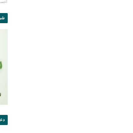
أغسطس 1
شرو
دعو