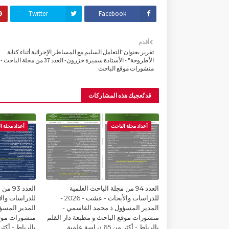
Twitter
Facebook
أقدم
تقرير بعنوان"التعامل السليم مع المساطر الإجرائية أثناء كتابة
الأطروحة" - الأستاذة سميرة خزرون- العدد 37 من مجلة الباحث -
منشورات موقع الباحث
قد تُعجبك هذه المشاركات
أعداد مجلة الباحث
أعداد مجلة ا
العدد 94 من مجلة الباحث العلمية
العدد 
للدراسات والأبحاث - غشت - 2026 -
المدير المسؤول ذ محمد القاسمي -
المدير المسؤ
منشورات موقع الباحث و مطبعة دار القلم
منشورات موقع
بالرباط - أكثر من 65 دراسة علمية
بالرباط - أكثر من 65 درا