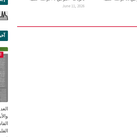
June 11, 2026
آخر
علم
أ
القا
القلم ب