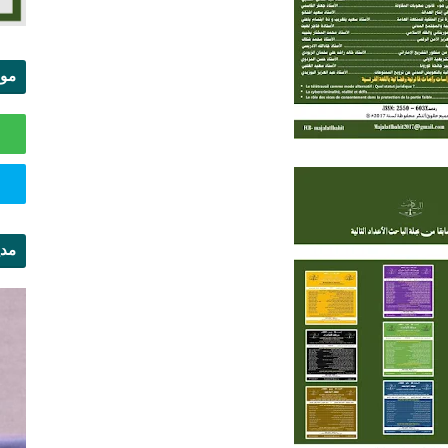
موا
الس
مدي
ال