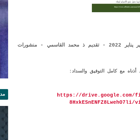
العدد 38 من مجلة الباحث القانونية - لشهر يناير 2022 - تقديم ذ محمد القاسمي - منشورات
مدي
https://drive.google.com/f
8HxkESnENFZ8LwehO7li/v
الر