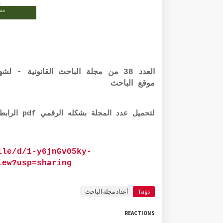
موقع الباحث
لتحميل عدد المجلة بشكله الرقمي pdf الرابط أذناه مع كامل التوفيق والسداد:
ile/d/1-y6jnGv05ky-
iew?usp=sharing
Tags
أعداد مجلة الباحث
REACTIONS