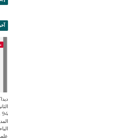
آخر
علم
م
ديداك
الثان
4
المد
علمي