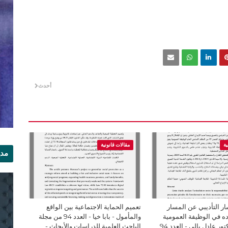
أحدث
ية
مقالات قانونية
مدي
الر
ر التأديبي عن المسار
تعميم الحماية الاجتماعية بين الواقع
ه في الوظيفة العمومية
والمأمول - بابا خيا - العدد 94 من مجلة
المغربية . الدكتور عادل يالي - العدد 94
الباحث العلمية للدراسات والأبحاث -