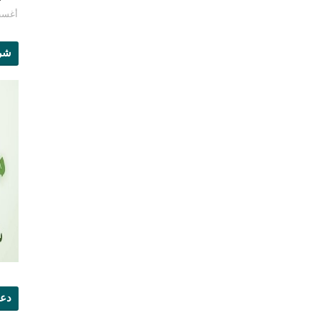
أغسطس 8
شرو
دعو