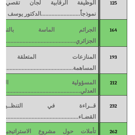
125
نموذجاً..........................الدكتور يوسف بن
الجرائم الماسة بالتر
164
الجزائري...................................................
المنازعات المتعل
193
المساهمة
.................................................
المسؤولية الم
212
العدلي................................................
قــراءة في التنظــيم 
232
القضـاء.....................................................
تأملات حول مشروع الاستراتيجية
262