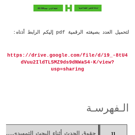
لتحميل العدد بصيغته الرقمية pdf إليكم الرابط أذناه:
https://drive.google.com/file/d/19_-8tU4
dVuu2IldTLSMZ9ds9dNWaS4-K/view?
usp=sharing
الـفهرسـة
………
حقوق الحدث أثناء البحث التمهيدي
11