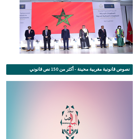
نصوص قانونية مغربية محينة - أكثر من 150 نص قانوني