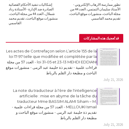
تطور ممارسة الارهاب الإلكتروني -
إشكاليات تنفيذ الأحكام القضائية
الأستاذ سليمان التمتمي، العدد 44 من
الصادرة ضد الإدارة - الأستاذة رداد
مجلة الباحث، منشورات موقع الباحث،
شملال، العدد 44 من مجلة الباحث،
تقديم محمد القاسمي
منشورات موقع الباحث، تقديم محمد
القاسمي
قد تُعجبك هذه المشاركات
Les actes de Contrefaçon selon L’article 155 de la
loi 17-97 telle que modifiée et complétée par la
loi 31-05 et 23-13 MEHDI EDDIANI - العدد 57 من مجلة
قراءات علمية - تقديم ذة حليمة عبد الرمى - منشورات موقع
الباحث و مطبعة دار القلم بالرباط
July 21, 2026
La note du traducteur à l'ère de l'intelligence
artificielle : mise en abyme de la tâche du
traducteur Mme BASSIM ALAMI Siham – M.
MELLOUKI Ismail - العدد 57 من مجلة قراءات علمية -
تقديم ذة حليمة عبد الرمى - منشورات موقع الباحث و
مطبعة دار القلم بالرباط
July 21, 2026