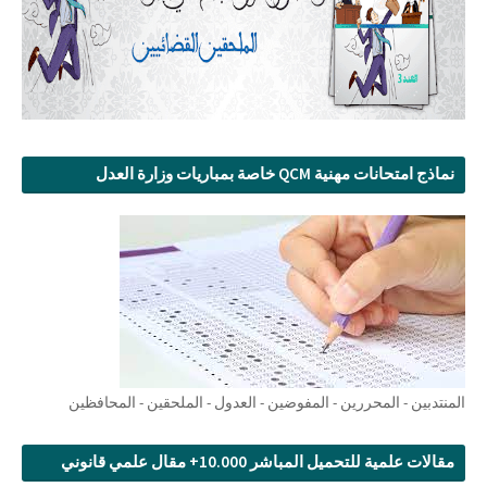
نماذج امتحانات مهنية QCM خاصة بمباريات وزارة العدل
المنتدبين - المحررين - المفوضين - العدول - الملحقين - المحافظين
مقالات علمية للتحميل المباشر 10.000+ مقال علمي قانوني