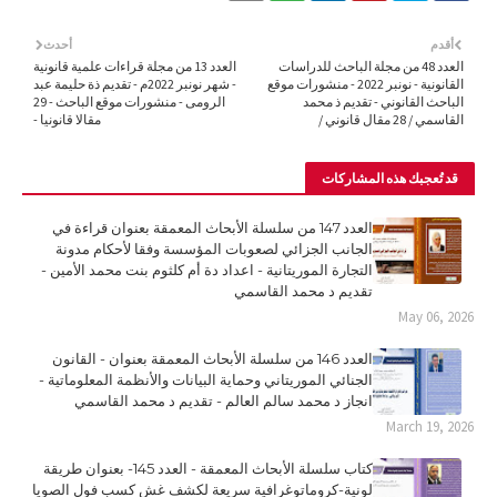
أقدم
أحدث
العدد 48 من مجلة الباحث للدراسات
العدد 13 من مجلة قراءات علمية قانونية
القانونية - نونبر 2022 - منشورات موقع
- شهر نونبر 2022م - تقديم ذة حليمة عبد
الباحث القانوني - تقديم ذ محمد
الرومى - منشورات موقع الباحث - 29
القاسمي / 28 مقال قانوني /
مقالا قانونيا -
قد تُعجبك هذه المشاركات
العدد 147 من سلسلة الأبحاث المعمقة بعنوان قراءة في
الجانب الجزائي لصعوبات المؤسسة وفقا لأحكام مدونة
التجارة الموريتانية - اعداد دة أم كلثوم بنت محمد الأمين -
تقديم د محمد القاسمي
May 06, 2026
العدد 146 من سلسلة الأبحاث المعمقة بعنوان - القانون
الجنائي الموريتاني وحماية البيانات والأنظمة المعلوماتية -
انجاز د محمد سالم العالم - تقديم د محمد القاسمي
March 19, 2026
كتاب سلسلة الأبحاث المعمقة - العدد 145- بعنوان طريقة
لونية-كروماتوغرافية سريعة لكشف غش كسب فول الصويا