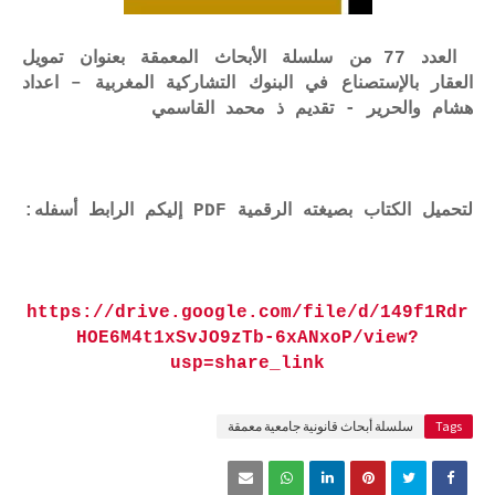
العدد 77 من سلسلة الأبحاث المعمقة بعنوان تمويل
العقار بالإستصناع في البنوك التشاركية المغربية – اعداد
هشام والحرير - تقديم ذ محمد القاسمي
لتحميل الكتاب بصيغته الرقمية PDF إليكم الرابط أسفله:
https://drive.google.com/file/d/149f1Rdr
HOE6M4t1xSvJO9zTb-6xANxoP/view?
usp=share_link
Tags
سلسلة أبحاث قانونية جامعية معمقة