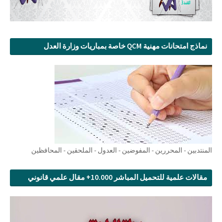
نماذج امتحانات مهنية QCM خاصة بمباريات وزارة العدل
المنتدبين - المحررين - المفوضين - العدول - الملحقين - المحافظين
مقالات علمية للتحميل المباشر 10.000+ مقال علمي قانوني