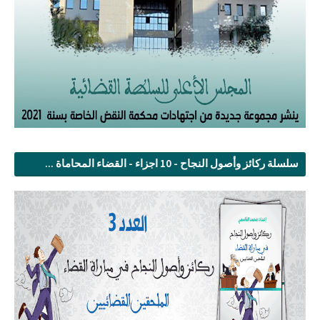
سلسلة ركائز وأصول النجاح - 10 اجزاء - القضاء المحاماة ...