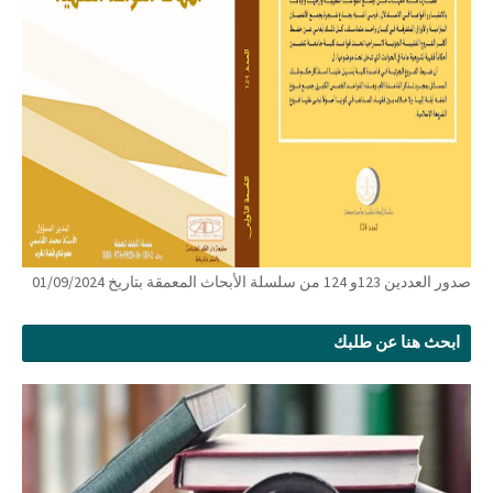
صدور العددين 123و 124 من سلسلة الأبحاث المعمقة بتاريخ 01/09/2024
ابحث هنا عن طلبك