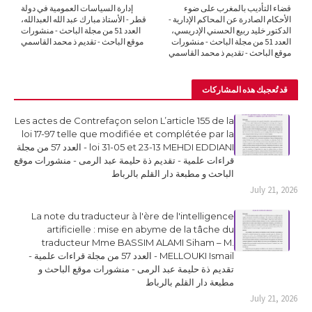
قضاء التأديب بالمغرب على ضوء
إدارة السياسات العمومية في دولة
الأحكام الصادرة عن المحاكم الإدارية -
قطر - الأستاذ مبارك عبد الله العبدالله،
الدكتور خليد ربيع الحسني الإدريسي،
العدد 51 من مجلة الباحث - منشورات
العدد 51 من مجلة الباحث - منشورات
موقع الباحث - تقديم ذ محمد القاسمي
موقع الباحث - تقديم ذ محمد القاسمي
قد تُعجبك هذه المشاركات
Les actes de Contrefaçon selon L’article 155 de la
loi 17-97 telle que modifiée et complétée par la
loi 31-05 et 23-13 MEHDI EDDIANI - العدد 57 من مجلة
قراءات علمية - تقديم ذة حليمة عبد الرمى - منشورات موقع
الباحث و مطبعة دار القلم بالرباط
July 21, 2026
La note du traducteur à l'ère de l'intelligence
artificielle : mise en abyme de la tâche du
traducteur Mme BASSIM ALAMI Siham – M.
MELLOUKI Ismail - العدد 57 من مجلة قراءات علمية -
تقديم ذة حليمة عبد الرمى - منشورات موقع الباحث و
مطبعة دار القلم بالرباط
July 21, 2026