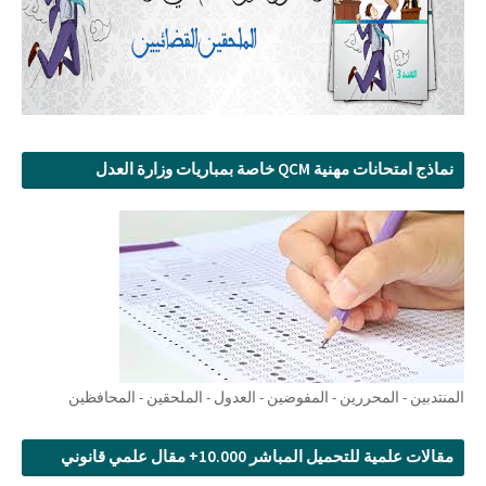
نماذج امتحانات مهنية QCM خاصة بمباريات وزارة العدل
المنتدبين - المحررين - المفوضين - العدول - الملحقين - المحافظين
مقالات علمية للتحميل المباشر 10.000+ مقال علمي قانوني