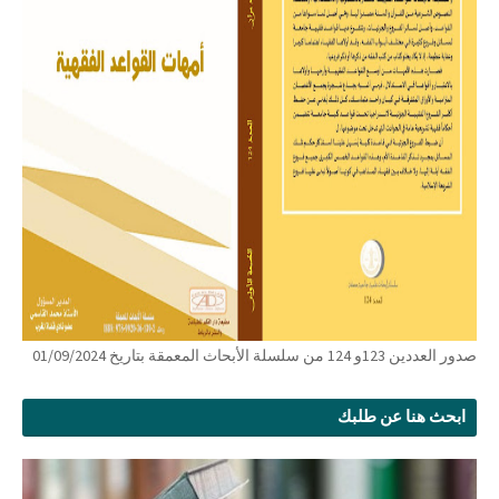
صدور العددين 123و 124 من سلسلة الأبحاث المعمقة بتاريخ 01/09/2024
ابحث هنا عن طلبك