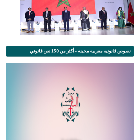
نصوص قانونية مغربية محينة - أكثر من 150 نص قانوني