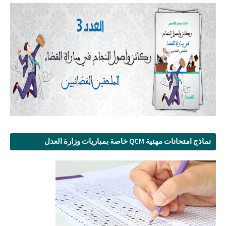
نماذج امتحانات مهنية QCM خاصة بمباريات وزارة العدل