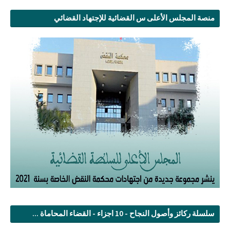
منصة المجلس الأعلى س القضائية للإجتهاد القضائي
سلسلة ركائز وأصول النجاح - 10 اجزاء - القضاء المحاماة ...