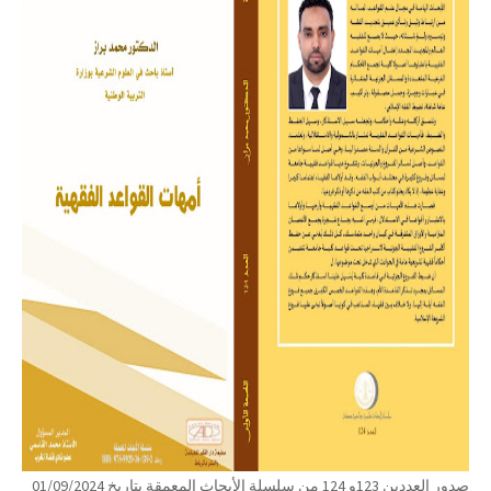
صدور العددين 123و 124 من سلسلة الأبحاث المعمقة بتاريخ 01/09/2024