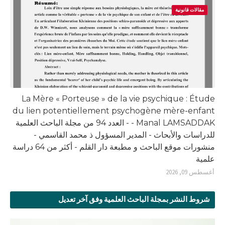
مقالات قانونية
La Mère « Porteuse » de la vie psychique : Étude
du lien potentiellement psychogène mère-enfant
- Manal LAMSADDAK - العدد 94 من مجلة الباحث العلمية
للدراسات والأبحاث - المدير المسؤول ذ محمد القاسمي -
منشورات موقع الباحث و مطبعة دار القلم - أكثر من 64 دراسة
علمية
أغسطس 09, 2026
شروط النشر بمجلة الباحث العلمية وفق آخر تعديل