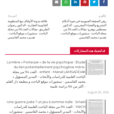
أقدم
أحدث
رهن الصفقة العمومية في ضوء أحكام
علاقة مدونة الأوقاف مع المنظومة
التشريع والقضاء المغربيين - الدكتور
القانونية العقارية - الدكتور رضوان
مصطفى بوهرو- مقالات العدد 54 من
الطريبق- مقالات العدد 54 من مجلة
مجلة الباحث - منشورات موقع الباحث -
الباحث - منشورات موقع الباحث -
تقديم د محمد القاسمي
تقديم د محمد القاسمي
قد تُعجبك هذه المشاركات
La Mère « Porteuse » de la vie psychique : Étude
du lien potentiellement psychogène mère-
enfant - Manal LAMSADDAK - العدد 94 من مجلة
الباحث العلمية للدراسات والأبحاث - المدير المسؤول ذ
محمد القاسمي - منشورات موقع الباحث و مطبعة دار القلم
- أكثر من 64 دراسة علمية
August 09, 2026
Une guerre juste ? un jeu à somme nulle . Smain
YAICH - العدد 94 من مجلة الباحث العلمية للدراسات
والأبحاث - المدير المسؤول ذ محمد القاسمي - منشورات