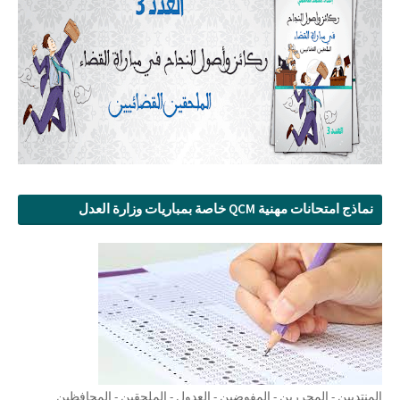
نماذج امتحانات مهنية QCM خاصة بمباريات وزارة العدل
المنتدبين - المحررين - المفوضين - العدول - الملحقين - المحافظين