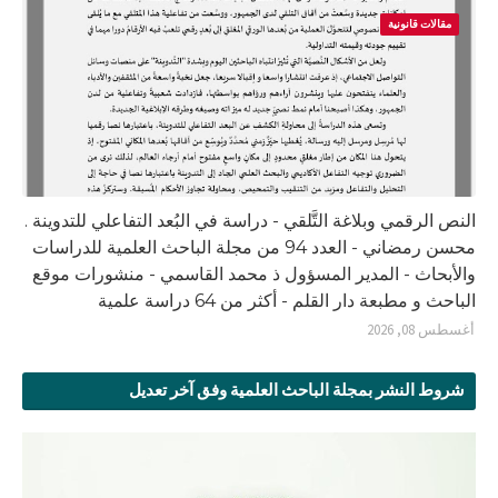
مقالات قانونية
النص الرقمي وبلاغة التَّلقي - دراسة في البُعد التفاعلي للتدوينة .
محسن رمضاني - العدد 94 من مجلة الباحث العلمية للدراسات
والأبحاث - المدير المسؤول ذ محمد القاسمي - منشورات موقع
الباحث و مطبعة دار القلم - أكثر من 64 دراسة علمية
أغسطس 08, 2026
شروط النشر بمجلة الباحث العلمية وفق آخر تعديل