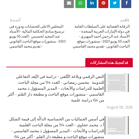
أقدم
أحدث
الرقابة القضائية على السلطات العامة
المجلس الاعلى للحسابات ودوره في
في دولة الإمارات العربية المتحدة -
ترسيخ مبادئ الحكامة المالية - الأستاذ
الأستاذ عبد الرحمن أحمد المهيري -
عبد المجيد لحسيني - العدد 55 يونيو
العدد 55 يونيو 2023 - منشورات موقع
2023 - منشورات موقع الباحث القانوني
الباحث القانوني - تقديم محمد القاسمي
- تقديم محمد القاسمي
قد تُعجبك هذه المشاركات
النص الرقمي وبلاغة التَّلقي - دراسة في البُعد التفاعلي
للتدوينة . محسن رمضاني - العدد 94 من مجلة الباحث
العلمية للدراسات والأبحاث - المدير المسؤول ذ محمد
القاسمي - منشورات موقع الباحث و مطبعة دار القلم - أكثر
من 64 دراسة علمية
August 08, 2026
في أسس الجماليات من الحساسية الدالّة إلى قيمة الشكل .
أ.د. محمد حجاوي - العدد 94 من مجلة الباحث العلمية
للدراسات والأبحاث - المدير المسؤول ذ محمد القاسمي -
منشورات موقع الباحث و مطبعة دار القلم - أكثر من 64