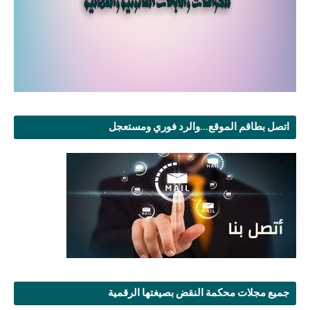
اتصل بطاقم الموقع...والرد فوري ومستعجل
جميع مجلات محكمة النقض بصيغتها الرقمية