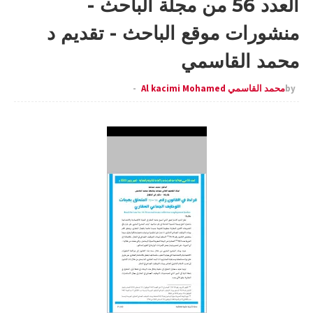
العدد 56 من مجلة الباحث -
منشورات موقع الباحث - تقديم د
محمد القاسمي
by
محمد القاسمي Al kacimi Mohamed