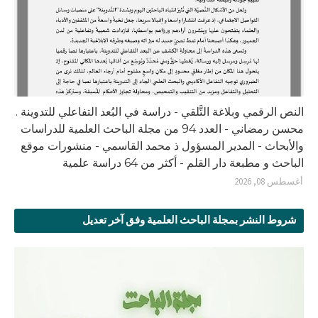
النص الرقمي وبلاغة التَّلقي - دراسة في البُعد التفاعلي للتدوينة .
محسن رمضاني - العدد 94 من مجلة الباحث العلمية للدراسات
والأبحاث - المدير المسؤول ذ محمد القاسمي - منشورات موقع
الباحث و مطبعة دار القلم - أكثر من 64 دراسة علمية
أغسطس 08, 2026
شروط النشر بمجلة الباحث العلمية وفق آخر تعديل