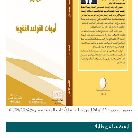
صدور العددين 123و 124 من سلسلة الأبحاث المعمقة بتاريخ 01/09/2024
ابحث هنا عن طلبك