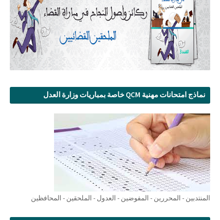
نماذج امتحانات مهنية QCM خاصة بمباريات وزارة العدل
المنتدبين - المحررين - المفوضين - العدول - الملحقين - المحافظين