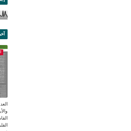
آخر
علم
أ
القا
القلم ب