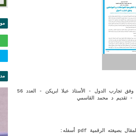
موا
الس
مدي
ال
المبادرة التشريعية للمواطنات و المواطنين وفق تجارب الدول - الأستاذ عبلا ابريكن - العدد 56
- تقديم د محمد القاسمي
يغته الرقمية pdf أسفله: