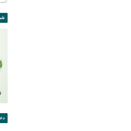
أغسطس 1
شرو
دعو