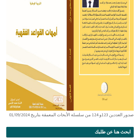
صدور العددين 123و 124 من سلسلة الأبحاث المعمقة بتاريخ 01/09/2024
ابحث هنا عن طلبك