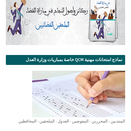
نماذج امتحانات مهنية QCM خاصة بمباريات وزارة العدل
المنتدبين - المحررين - المفوضين - العدول - الملحقين - المحافظين