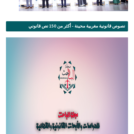
نصوص قانونية مغربية محينة - أكثر من 150 نص قانوني