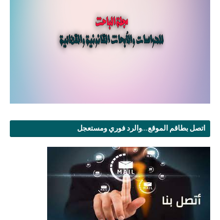
اتصل بطاقم الموقع...والرد فوري ومستعجل