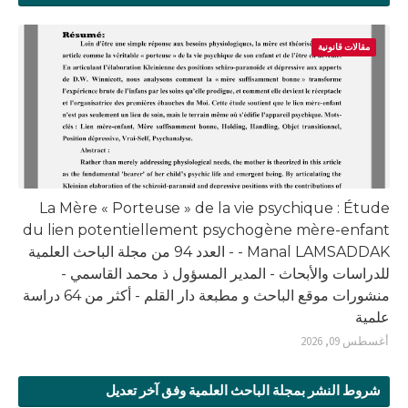
مقالات قانونية
La Mère « Porteuse » de la vie psychique : Étude
du lien potentiellement psychogène mère-enfant
- Manal LAMSADDAK - العدد 94 من مجلة الباحث العلمية
للدراسات والأبحاث - المدير المسؤول ذ محمد القاسمي -
منشورات موقع الباحث و مطبعة دار القلم - أكثر من 64 دراسة
علمية
أغسطس 09, 2026
شروط النشر بمجلة الباحث العلمية وفق آخر تعديل