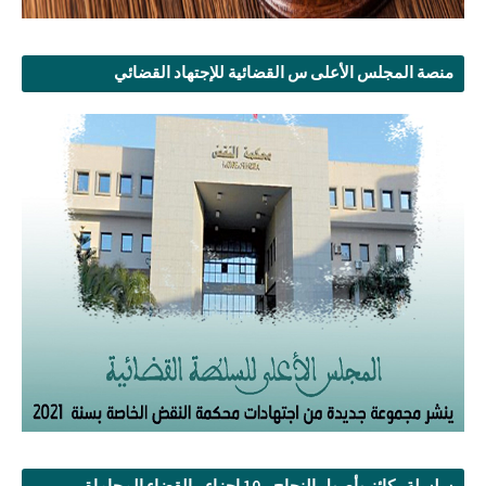
منصة المجلس الأعلى س القضائية للإجتهاد القضائي
سلسلة ركائز وأصول النجاح - 10 اجزاء - القضاء المحاماة ...