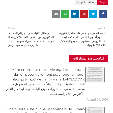
Tags
مقالات قانونية
أقدم
أحدث
العدد 24 من مجلة قراءات علمية قانونية
وسائل الإثبات في الجرائم الحديثة -
-لشهر أكتوبر 2023م - تقديم ذة حليمة
الدكتور يونس باعدي - العدد 24 من مجلة
عبد الرومى - منشورات موقع الباحث /
قراءات علمية - منشورات موقع الباحث
35 مقالا قانونيا/
- تقديم ذة حليمة عبد الرمى
قد تُعجبك هذه المشاركات
La Mère « Porteuse » de la vie psychique : Étude
du lien potentiellement psychogène mère-
enfant - Manal LAMSADDAK - العدد 94 من مجلة
الباحث العلمية للدراسات والأبحاث - المدير المسؤول ذ
محمد القاسمي - منشورات موقع الباحث و مطبعة دار القلم
- أكثر من 64 دراسة علمية
August 09, 2026
Une guerre juste ? un jeu à somme nulle . Smain