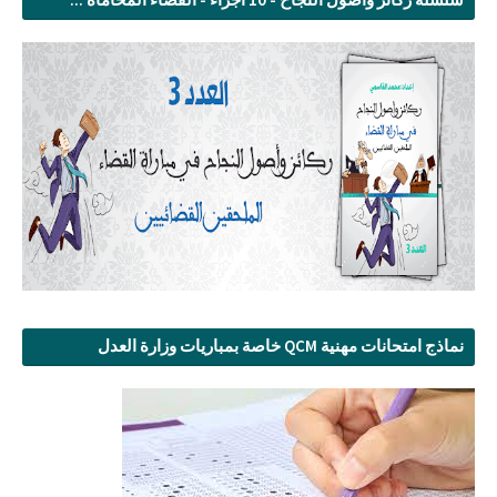
نماذج امتحانات مهنية QCM خاصة بمباريات وزارة العدل