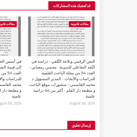
قد تُعجبك هذه المشاركات
مقالات قانونية
مقالات قانون
النص الرقمي وبلاغة التَّلقي - دراسة في
في أسس الجما
البُعد التفاعلي للتدوينة . محسن رمضاني -
إلى قيمة الشك
العدد 94 من مجلة الباحث العلمية
العدد 
للدراسات والأبحاث - المدير المسؤول ذ
للدراسات والأ
محمد القاسمي - منشورات موقع الباحث
محمد القاسمي
و مطبعة دار القلم - أكثر من 64 دراسة
علمية
علمية
gust 08, 2026
August 08, 2026
إرسال تعليق