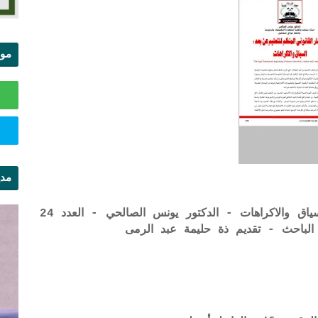
موا
الس
مدي
ال
الاطار القانوني المنظم للتعليم عن بعد: السياق والاكراهات - الدكتور يونس الصالحي - العدد 24
لباحث - تقديم ذة حليمة عبد الرمى