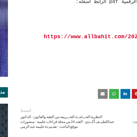
ابط أسفله:
https://www.allbahit.com/20
مدي
الر
أحدث
النظرية العـــامــة للجــريمة بين الفقه والقانون - الدكتور
حث -
عبداللطيــف أكــدي - العدد 24 من مجلة قراءات علمية - منشورات
موقع الباحث - تقديم ذة حليمة عبد الرمى