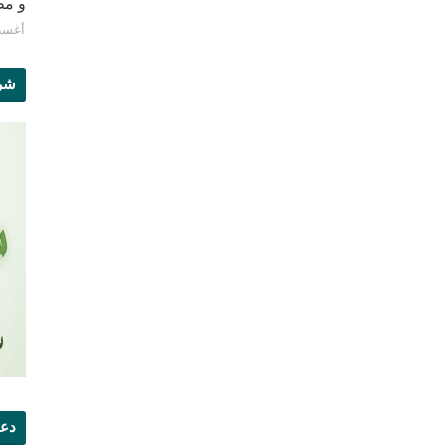
و مطبع
أغسطس 8
شرو
دعو