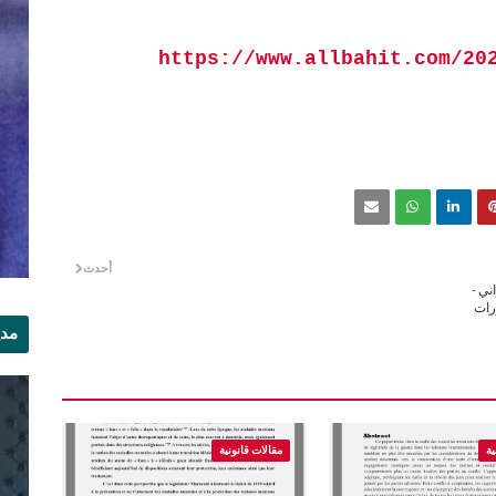
https://www.allbahit.com/20
أحدث
ني -
منشورات
مدي
الر
ية
مقالات قانونية