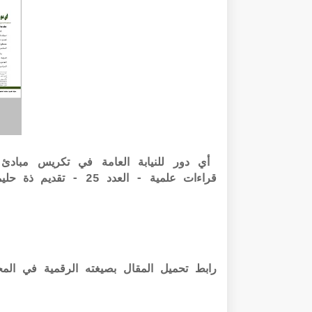
أي دور للنيابة العامة في تكريس مبادئ 
قراءات علمية - العدد 25 - تقديم ذة حليمة عبد الرمى - منشورات موقع الباحث
رابط تحميل المقال بصيغته الرقمية في المجلة pdf أس