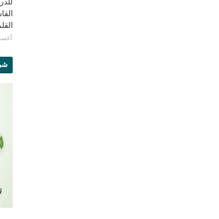
للدر
القا
القلم - 
أغسطس 9
شرو