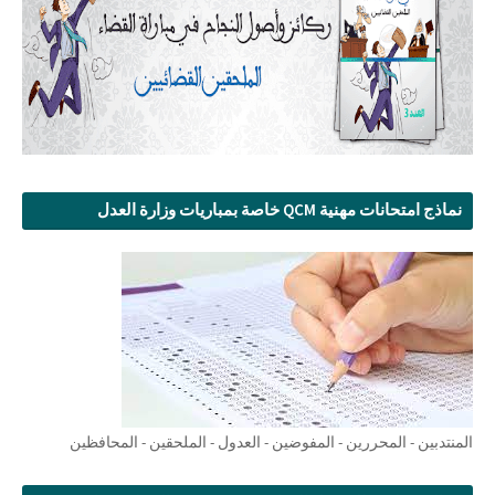
نماذج امتحانات مهنية QCM خاصة بمباريات وزارة العدل
المنتدبين - المحررين - المفوضين - العدول - الملحقين - المحافظين