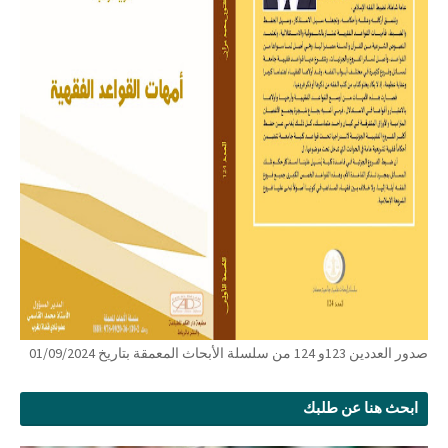
صدور العددين 123و 124 من سلسلة الأبحاث المعمقة بتاريخ 01/09/2024
ابحث هنا عن طلبك