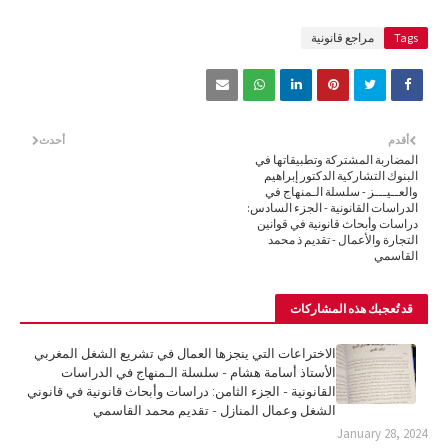
Tags
مراجع قانونية
أقدم
أحدث
المضاربة المشتركة وتطبيقاتها في
البنوك التشاركية الدكتور إبراهيم
والعــيـــز - سلسلة الـمنهاج في
الدراسات القانونية - الجزء السادس:
دراسات وأبحاث قانونية في قوانين
التجارة والأعمال - تقديم ذ محمد
القاسمي
قد تُعجبك هذه المشاركات
الاختراعات التي ينجزها العمال في تشريع الشغل المغربي
الأستاذ أسامة هشام - سلسلة الـمنهاج في الدراسات
القانونية - الجزء الثامن: دراسات وأبحاث قانونية في قانوني
الشغل وعمال المنازل - تقديم محمد القاسمي
January 28, 2024