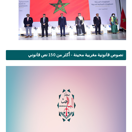
نصوص قانونية مغربية محينة - أكثر من 150 نص قانوني