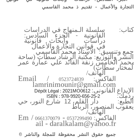
التجارة والأعمال - تقديم ذ محمد القاسمي
تاكتاب:
سلسلة الـمنهاج في الدراسات
-
القانونية
الجزء السادس:
دراسات وأبحاث قانونية
في قوانين التجارة والأعمال
جمع وتنسيق: الأستاذ محمد القاسمي
النشر والتوزيع: مكتبة الرشاد سطات (ساحة
محمد الخامس زنقة القائد علي عمارة عمر
المختار سطات)
الهاتف/
Email
/
الفاكس:
0523724839
lamrinimounir@gmail.com
الإيداع القانوني:
Dépôt Légal : 2021MO0612
ردمك:
ISBN : 978-9920-656-25-2
12
الطبع: دار القلم،
شارع النور، حي
يعقوب المنصور، الرباط
الهاتف/
Em
/
-
الفاكس:
0661370079
0537299490
ail - daralkalam@yahoo.fr
جميع حقوق النشر محفوظة للمجلة والناشر
©