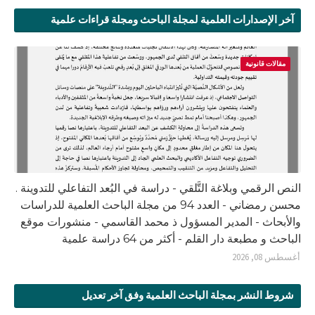
آخر الإصدارات العلمية لمجلة الباحث ومجلة قراءات علمية
مقالات قانونية
النص الرقمي وبلاغة التَّلقي - دراسة في البُعد التفاعلي للتدوينة .
محسن رمضاني - العدد 94 من مجلة الباحث العلمية للدراسات
والأبحاث - المدير المسؤول ذ محمد القاسمي - منشورات موقع
الباحث و مطبعة دار القلم - أكثر من 64 دراسة علمية
أغسطس 08, 2026
شروط النشر بمجلة الباحث العلمية وفق آخر تعديل