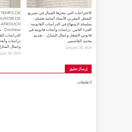
الاختراعات التي ينجزها العمال في تشريع
 TEMPS DE
الشغل المغربي الأستاذ أسامة هشام -
POUVOIR DE
سلسلة الـمنهاج في الدراسات القانونية -
m ATROUCH
الجزء الثامن: دراسات وأبحاث قانونية في
teur
قانوني الشغل وعمال المنازل - تقديم
الدراسات القان
محمد القاسمي
دراسات وأبحا
وعمال المناز
January 28, 2024
uary 28, 2024
إرسال تعليق
0 تعليقات