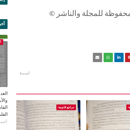
حفوظة للمجلة والناشر
©
آخر
علم
أ
أحدث
القا
ة
مراجع قانونية
القلم ب
أغسطس 1