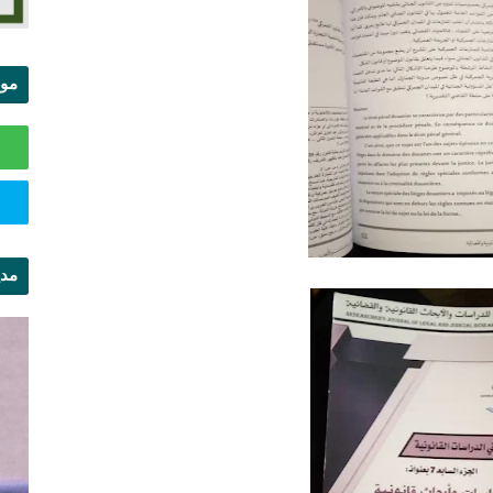
موا
الس
مدي
ال