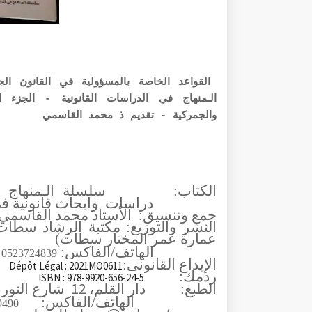
القواعد الخاصة بالمسؤولية في القانون الج
الـمنهاج في الدراسات القانونية - الجزء 
والجمركية - تقديم ذ محمد القاسمي
الكتاب:
سلسلة الـمنهاج ف
دراسات
وأبحاث قانونية في
جمع وتنسيق:
الأستاذ محمد القاسمي
النشر والتوزيع: مكتبة الرشاد سطا
عمارة عمر المختار سطات)
الهاتف/الفاكس:
0523724839
الإيداع القانوني:
Dépôt Légal : 2021MO0611
ردمك:
ISBN : 978-9920-656-24-5
12
الطبع:
دار القلم،
شارع النور
الهاتف/الفاكس:
9490