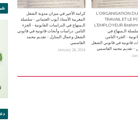
شرو
L’ORGANISATION DU
كرامة الأجير في ميزان مدونة الشغل
TRAVAIL ET LE 
المغربية الأستاذ أيوب العثماني - سلسلة
L’EMPLOYEUR Brahi
الـمنهاج في الدراسات القانونية - الجزء
Doc - سلسلة الـمنهاج في
الثامن: دراسات وأبحاث قانونية في قانوني
ونية - الجزء الثامن:
الشغل وعمال المنازل - تقديم محمد
ث قانونية في قانوني الشغل
القاسمي
ل - تقديم محمد القاسمي
January 28, 2024
Jan
دعو