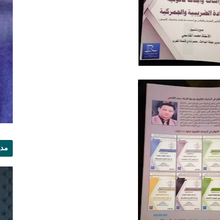
مدي
الر