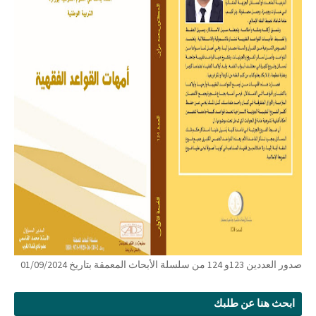
صدور العددين 123و 124 من سلسلة الأبحاث المعمقة بتاريخ 01/09/2024
ابحث هنا عن طلبك