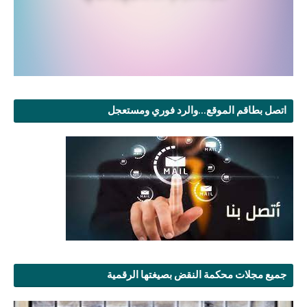
اتصل بطاقم الموقع...والرد فوري ومستعجل
جميع مجلات محكمة النقض بصيغتها الرقمية