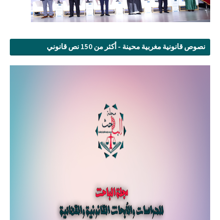
نصوص قانونية مغربية محينة - أكثر من 150 نص قانوني