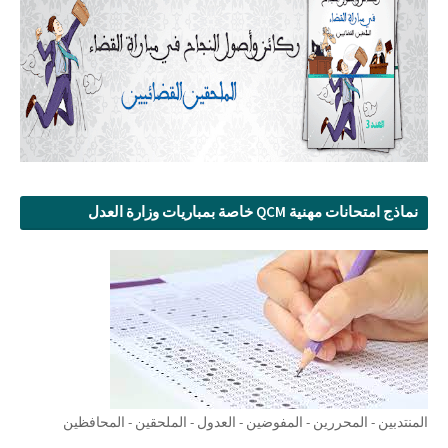
نماذج امتحانات مهنية QCM خاصة بمباريات وزارة العدل
المنتدبين - المحررين - المفوضين - العدول - الملحقين - المحافظين