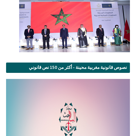
نصوص قانونية مغربية محينة - أكثر من 150 نص قانوني