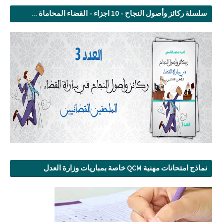
سلسلة ركائز وأصول النجاح - 10 اجزاء - القضاء المحاماة ...
نماذج امتحانات مهنية QCM خاصة بمباريات وزارة العدل