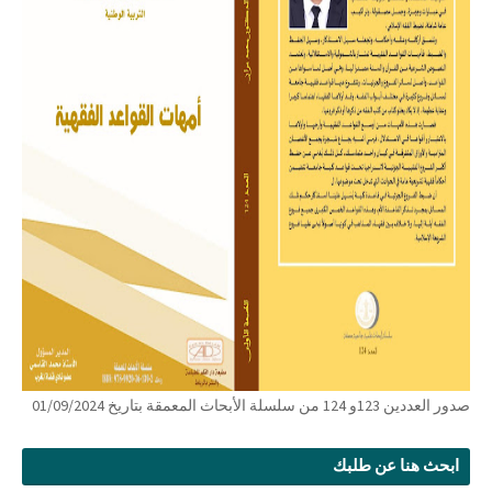
صدور العددين 123و 124 من سلسلة الأبحاث المعمقة بتاريخ 01/09/2024
ابحث هنا عن طلبك