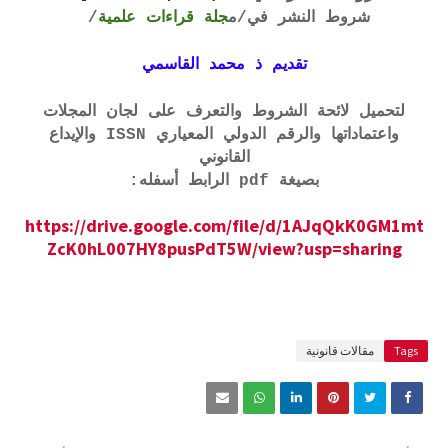
شروط النشر في
/م
جلة قراءات علمية
/
تقديم ذ محمد القاسمي
لتحميل لائحة الشروط والتعرف على لجان المجلات
واعتماداتها والرقم الدولي المعياري ISSN والإيداع
القانوني
بصيغة pdf الرابط أسفله:
https://drive.google.com/file/d/1AJqQkK0GM1mt
ZcK0hL007HY8pusPdT5W/view?usp=sharing
Tags
مقالات قانونية