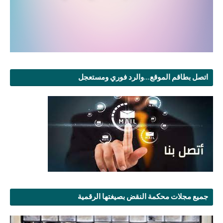
اتصل بطاقم الموقع...والرد فوري ومستعجل
جميع مجلات محكمة النقض بصيغتها الرقمية