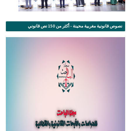
نصوص قانونية مغربية محينة - أكثر من 150 نص قانوني