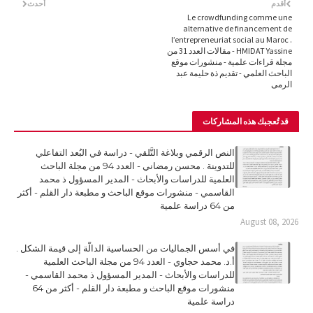
أقدم
أحدث
Le crowdfunding comme une
alternative de financement de
l’entrepreneuriat social au Maroc .
HMIDAT Yassine - مقالات العدد 31 من
مجلة قراءات علمية - منشورات موقع
الباحث العلمي - تقديم ذة حليمة عبد
الرمى
قد تُعجبك هذه المشاركات
النص الرقمي وبلاغة التَّلقي - دراسة في البُعد التفاعلي
للتدوينة . محسن رمضاني - العدد 94 من مجلة الباحث
العلمية للدراسات والأبحاث - المدير المسؤول ذ محمد
القاسمي - منشورات موقع الباحث و مطبعة دار القلم - أكثر
من 64 دراسة علمية
August 08, 2026
في أسس الجماليات من الحساسية الدالّة إلى قيمة الشكل .
أ.د. محمد حجاوي - العدد 94 من مجلة الباحث العلمية
للدراسات والأبحاث - المدير المسؤول ذ محمد القاسمي -
منشورات موقع الباحث و مطبعة دار القلم - أكثر من 64
دراسة علمية