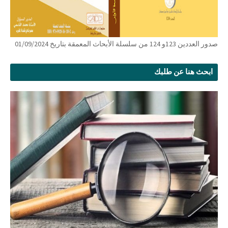
صدور العددين 123و 124 من سلسلة الأبحاث المعمقة بتاريخ 01/09/2024
ابحث هنا عن طلبك