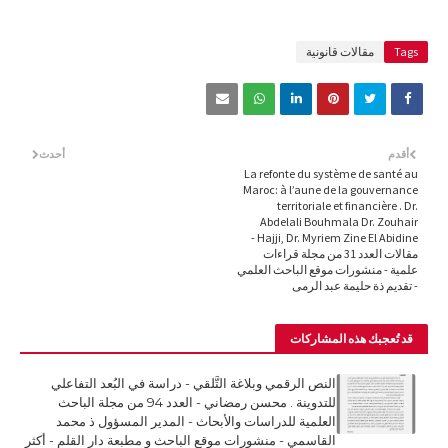
Tags
مقالات قانونية
أقدم
أحدث
La refonte du système de santé au
Maroc: à l’aune de la gouvernance
territoriale et financière . Dr.
Abdelali Bouhmala Dr. Zouhair
Hajji, Dr. Myriem Zine El Abidine -
مقالات العدد 31 من مجلة قراءات
علمية - منشورات موقع الباحث العلمي
- تقديم ذة حليمة عبد الرمى
قد تُعجبك هذه المشاركات
النص الرقمي وبلاغة التَّلقي - دراسة في البُعد التفاعلي
للتدوينة . محسن رمضاني - العدد 94 من مجلة الباحث
العلمية للدراسات والأبحاث - المدير المسؤول ذ محمد
القاسمي - منشورات موقع الباحث و مطبعة دار القلم - أكثر