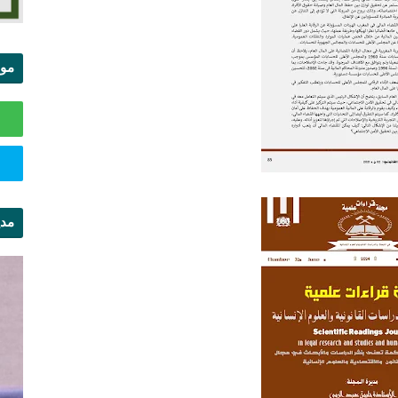
موا
الس
مدي
ال