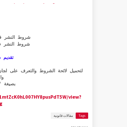
2024/06/32-70.html
شروط النشر ف
شروط النشر ف
تقديم ذ
وال
بصيغة pdf الرابط أسفله:
0GM1mtZcK0hL007HY8pusPdT5W/view?
g
Tags
مقالات قانونية