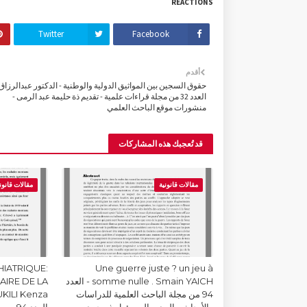
REACTIONS
Twitter
Facebook
أقدم
حقوق السجين بين المواثيق الدولية والوطنية - الدكتور عبدالرزاق ا
العدد 32 من مجلة قراءات علمية - تقديم ذة حليمة عبد الرمى -
منشورات موقع الباحث العلمي
قد تُعجبك هذه المشاركات
مقالات قانونية
مقالات قانون
HIATRIQUE:
Une guerre juste ? un jeu à
somme nulle . Smain YAICH - العدد
IAIRE DE LA
94 من مجلة الباحث العلمية للدراسات
والأبحاث - المدير المسؤول ذ محمد
العدد 