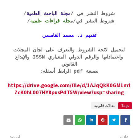
شروط النشر في /
مجلة الباحث العلمية
/
شروط النشر في
/م
جلة قراءات علمية
/
تقديم ذ. محمد القاسمي
لتحميل لائحة الشروط والتعرف على لجان المجلات
واعتماداتها والرقم الدولي المعياري ISSN والإيداع
القانوني
بصيغة pdf الرابط أسفله:
https://drive.google.com/file/d/1AJqQkK0GM1mt
ZcK0hL007HY8pusPdT5W/view?usp=sharing
Tags
مقالات قانونية
أقدم
أحدث