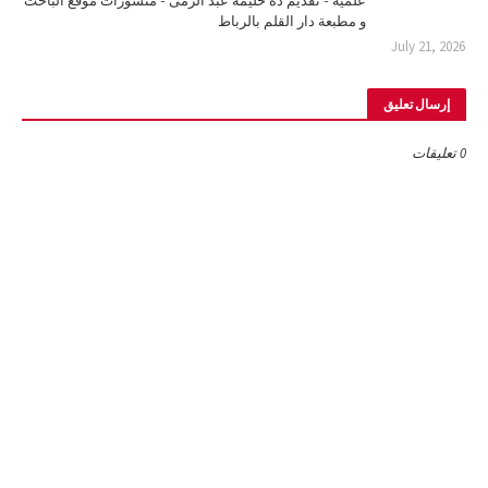
علمية - تقديم ذة حليمة عبد الرمى - منشورات موقع الباحث
و مطبعة دار القلم بالرباط
July 21, 2026
إرسال تعليق
0 تعليقات