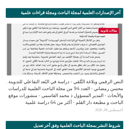
آخر الإصدارات العلمية لمجلة الباحث ومجلة قراءات علمية
مقالات قانونية
النص الرقمي وبلاغة التَّلقي - دراسة في البُعد التفاعلي للتدوينة .
محسن رمضاني - العدد 94 من مجلة الباحث العلمية للدراسات
والأبحاث - المدير المسؤول ذ محمد القاسمي - منشورات موقع
الباحث و مطبعة دار القلم - أكثر من 64 دراسة علمية
أغسطس 08, 2026
شروط النشر بمجلة الباحث العلمية وفق آخر تعديل