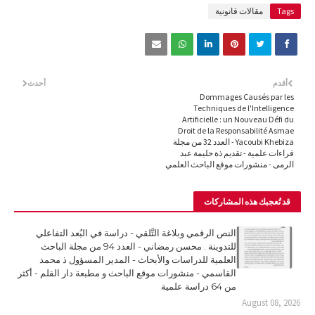
Tags
مقالات قانونية
أقدم
أحدث
Dommages Causés par les
Techniques de l'Intelligence
Artificielle : un Nouveau Défi du
Droit de la Responsabilité Asmae
Yacoubi Khebiza - العدد 32 من مجلة
قراءات علمية - تقديم ذة حليمة عبد
الرمى - منشورات موقع الباحث العلمي
قد تُعجبك هذه المشاركات
النص الرقمي وبلاغة التَّلقي - دراسة في البُعد التفاعلي
للتدوينة . محسن رمضاني - العدد 94 من مجلة الباحث
العلمية للدراسات والأبحاث - المدير المسؤول ذ محمد
القاسمي - منشورات موقع الباحث و مطبعة دار القلم - أكثر
من 64 دراسة علمية
August 08, 2026