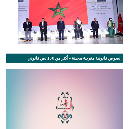
نصوص قانونية مغربية محينة - أكثر من 150 نص قانوني