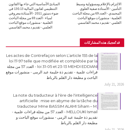
الالتزام بالإعلام ومسؤولية وسيط
المبادئ الأساسية التي جاء بها القانون
التأمين - الأستاذة صفية العلوي
التنظيمي لقانون المالية 130.13 في
المحمدي - العدد 69 من مجلة الباحث
ضوء دستور 2011 - الأستاذة معروفي
العلمية - منشورات موقع الباحث
لمياء - العدد 69 من مجلة الباحث
العلمي - تقديم د محمد القاسمي
العلمية - منشورات موقع الباحث
العلمي - تقديم د محمد القاسمي
قد تُعجبك هذه المشاركات
Les actes de Contrefaçon selon L’article 155 de la
loi 17-97 telle que modifiée et complétée par la
loi 31-05 et 23-13 MEHDI EDDIANI - العدد 57 من مجلة
قراءات علمية - تقديم ذة حليمة عبد الرمى - منشورات موقع
الباحث و مطبعة دار القلم بالرباط
July 21, 2026
La note du traducteur à l'ère de l'intelligence
artificielle : mise en abyme de la tâche du
traducteur Mme BASSIM ALAMI Siham – M.
MELLOUKI Ismail - العدد 57 من مجلة قراءات علمية -
تقديم ذة حليمة عبد الرمى - منشورات موقع الباحث و
مطبعة دار القلم بالرباط
July 21, 2026