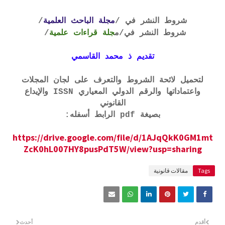
شروط النشر في /
مجلة الباحث العلمية
/
شروط النشر في
/م
جلة قراءات علمية
/
تقديم ذ محمد القاسمي
لتحميل لائحة الشروط والتعرف على لجان المجلات
واعتماداتها والرقم الدولي المعياري ISSN والإيداع
القانوني
بصيغة pdf الرابط أسفله:
https://drive.google.com/file/d/1AJqQkK0GM1mt
ZcK0hL007HY8pusPdT5W/view?usp=sharing
Tags
مقالات قانونية
أقدم
أحدث