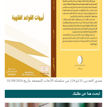
صدور العددين 123و 124 من سلسلة الأبحاث المعمقة بتاريخ 01/09/2024
ابحث هنا عن طلبك