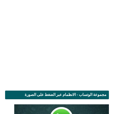
مجموعة الوتساب - الانظمام عبر الضغط على الصورة