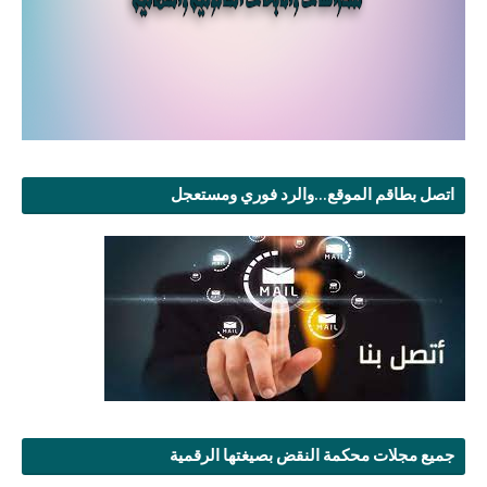
اتصل بطاقم الموقع...والرد فوري ومستعجل
جميع مجلات محكمة النقض بصيغتها الرقمية