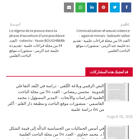
أقدم
أحدث
Le régime de la preuve dans la
Criminalization of sexual violence
phase d’ouverture d'une procédure
against minors - bakouhi safae -
العدد 34 من مجلة قراءات علمية - تقديم
collectiv - Yassir BOUGHRARA - العدد
ذة حليمة عبد الرمى - منشورات موقع
34 من مجلة قراءات علمية - تقديم ذة
الباحث العلمي
حليمة عبد الرمى - منشورات موقع
الباحث العلمي
قد تُعجبك هذه المشاركات
النص الرقمي وبلاغة التَّلقي - دراسة في البُعد التفاعلي
للتدوينة . محسن رمضاني - العدد 94 من مجلة الباحث
العلمية للدراسات والأبحاث - المدير المسؤول ذ محمد
القاسمي - منشورات موقع الباحث و مطبعة دار القلم - أكثر
من 64 دراسة علمية
August 08, 2026
في أسس الجماليات من الحساسية الدالّة إلى قيمة الشكل .
أ.د. محمد حجاوي - العدد 94 من مجلة الباحث العلمية