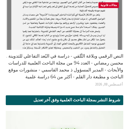
مقالات قانونية
النص الرقمي وبلاغة التَّلقي - دراسة في البُعد التفاعلي للتدوينة .
محسن رمضاني - العدد 94 من مجلة الباحث العلمية للدراسات
والأبحاث - المدير المسؤول ذ محمد القاسمي - منشورات موقع
الباحث و مطبعة دار القلم - أكثر من 64 دراسة علمية
أغسطس 08, 2026
شروط النشر بمجلة الباحث العلمية وفق آخر تعديل