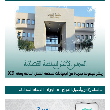
سلسلة ركائز وأصول النجاح - 10 اجزاء - القضاء المحاماة ...