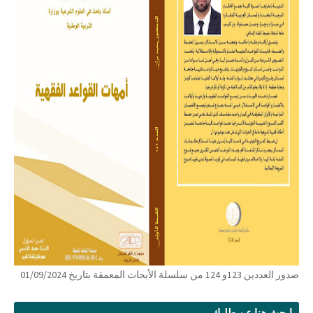
صدور العددين 123و 124 من سلسلة الأبحاث المعمقة بتاريخ 01/09/2024
ابحث هنا عن طلبك