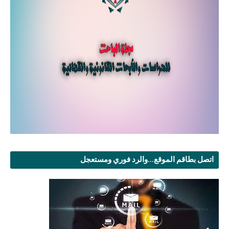
اتصل بطاقم الموقع...والرد فوري ومستعجل