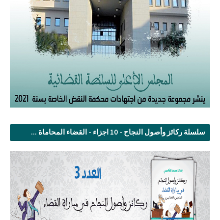
سلسلة ركائز وأصول النجاح - 10 اجزاء - القضاء المحاماة ...