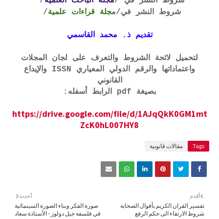
شروط النشر في /
مجلة الباحث العلمية
/
شروط النشر في
/م
جلة قراءات علمية
/
تقديم ذ. محمد القاسمي
لتحميل لائحة الشروط والتعرف على لجان المجلات
واعتماداتها والرقم الدولي المعياري ISSN والإيداع
القانوني
بصيغة pdf الرابط أسفله:
https://drive.google.com/file/d/1AJqQkK0GM1mt
ZcK0hL007HY8
Tags
مقالات قانونية
أقدم
أحدث
تفسير القران الكريم بأقوال الصحابة
صورة الفكر وبناء الصورة السينمائية
شروط الارتقاء الى حكم الرفع
في فلسفة جيل دولوز - الأستاذة سعاد