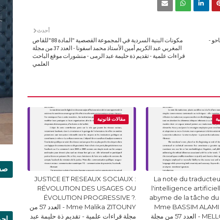
أحدث
حو -
مكونات البنية السردية في المجموعة القصصية "المادة 88"للقاص
المغربي عبد الكريم أمين الأستاذ محمد اسفونا - العدد 37 من مجلة
قراءات علمية - تقديم ذة حليمة عبد الرمى - منشورات موقع الباحث
العلمي
ية
مقالات قانونية
صفح
JUSTICE ET RESEAUX SOCIAUX :
La note du traducteur
RÉVOLUTION DES USAGES OU
l'intelligence artificie
ÉVOLUTION PROGRESSIVE ?.
abyme de la tâche du
Mme BASSIM ALAMI 
Mme Malika ZITOUNY - العدد 57 من
MELLOUKI Ismail - العدد 57 من مجلة
مجلة قراءات علمية - تقديم ذة حليمة عبد
إجم