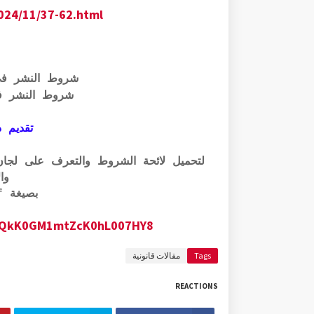
024/11/37-62.html
شروط النشر ف
شروط النشر ف
تقديم ذ
وال
بصيغة pdf الرابط أسفله:
1AJqQkK0GM1mtZcK0hL007HY8
Tags
مقالات قانونية
REACTIONS