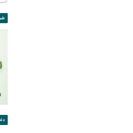
أغسطس 1
شرو
دعو