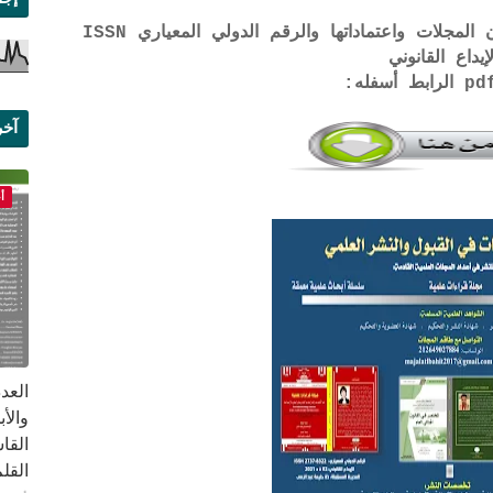
لتحميل لائحة الشروط والتعرف على لجان المجلات واعتماداتها والرقم الدولي المعياري ISSN
إيداع القانوني
آخر
علم
أ
القا
القلم ب