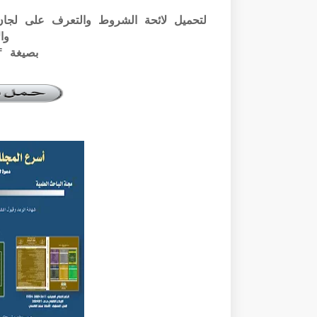
وال
بصيغة pdf الرابط أسفله: