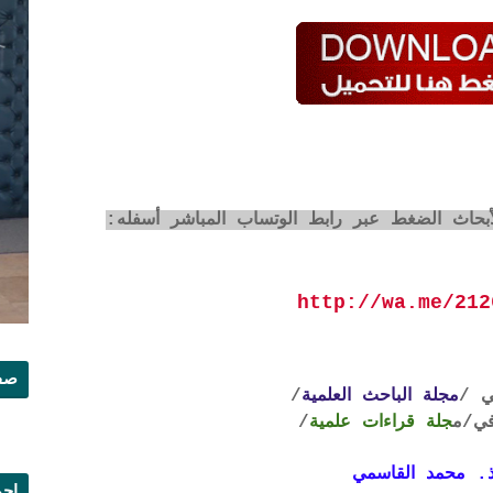
أبحاث الضغط عبر رابط الوتساب المباشر أسفله:
http://wa.me/212
صفح
ي /
مجلة الباحث العلمية
/
ي
/م
جلة قراءات علمية
/
. محمد القاسمي
إجم