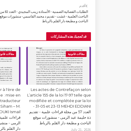
أقدم
الطلبات القضائية الضمنية 
الباحث العلمية - غشت - تقديم د محمد القاسمي- منشورات موقع
الباحث و مطبعة دار القلم بالرباط
قد تُعجبك هذه المشاركات
مقالات قانونية
مقالات قانون
 à l'ère de
Les actes de Contrefaçon selon
lle : mise en
L’article 155 de la loi 17-97 telle que
 traducteur
modifiée et complétée par la loi
Siham – M.
31-05 et 23-13 MEHDI EDDIANI -
العدد 57 من مجلة قراءات علمية - تقديم
ذة حليمة عبد الرمى - منشورات موقع
قراءات علمية 
الباحث و مطبعة دار القلم بالرباط
الرمى - منشو
دار القلم بالر
July 21, 2026