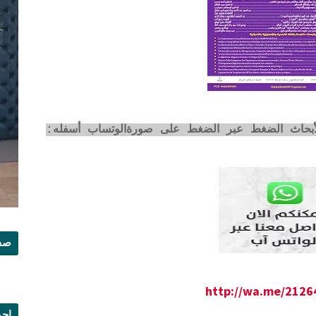
لأبحاث الضغط عبر الضغط على صورةالوتساب أسفله:
صفح
http://wa.me/212
إجم