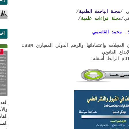
ي /
مجلة الباحث العلمية
/
ي
/م
جلة قراءات علمية
/
. محمد القاسمي
آخر
علم
لتحميل لائحة الشروط والتعرف على لجان المجلات واعتماداتها والرقم الدولي المعياري ISSN
أ
إيداع القانوني
القا
القلم ب