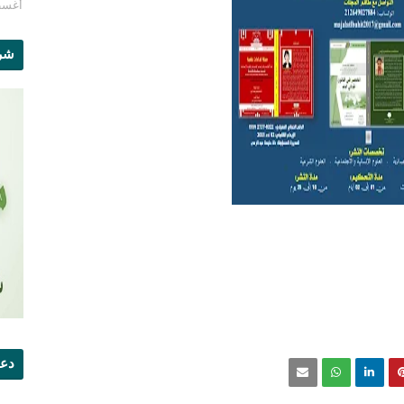
أغسطس 1
شرو
دعو