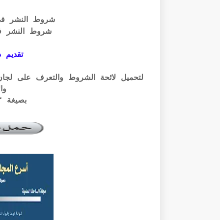
شروط النشر ف
شروط النشر ف
تقديم ذ
وال
بصيغة pdf الرابط أسفله: