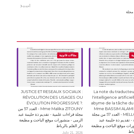
أحدث
- الأستاذة زينب المجيدي - العدد 82 من مجلة
ية
مقالات قانونية
JUSTICE ET RESEAUX SOCIAUX :
La note du traducteur
RÉVOLUTION DES USAGES OU
l'intelligence artificie
ÉVOLUTION PROGRESSIVE ?.
abyme de la tâche du
Mme BASSIM ALAMI 
Mme Malika ZITOUNY - العدد 57 من
MELLOUKI Ismail - العدد 57 من مجلة
مجلة قراءات علمية - تقديم ذة حليمة عبد
- تقديم ذة حليمة عبد
الرمى - منشورات موقع الباحث و مطبعة
رات موقع الباحث و مطبعة
دار القلم بالرباط
باط
July 21, 2026