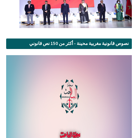
نصوص قانونية مغربية محينة - أكثر من 150 نص قانوني