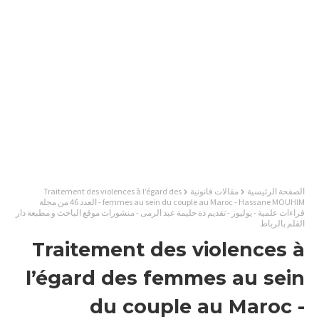
الصفحة الرئيسية
مقالات قانونية
Traitement des violences à l’égard des
femmes au sein du couple au Maroc - Hassane MOUHIM - العدد 46 من مجلة
قراءات علمية - يوليوز - تقديم ذة حليمة عبد الرمى - منشورات موقع الباحث و مطبعة دار
القلم بالرباط
Traitement des violences à
l’égard des femmes au sein
du couple au Maroc -