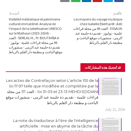
أقدم
أحدث
Visibilité médiatique et patrimoine
Les moyens du voyage mystique
culturel immatériel: Analyse de
chez Isabelle Eberhardt -Adil
ESSALKI - العدد 46 من مجلة قراءات
l'impact de la labellisation UNESCO
علمية - يوليوز - تقديم ذة حليمة عبد
sur le Malhoun (2023-2024) -
الرمى - منشورات موقع الباحث و
SEMLALI K., Pr. BOUTAYBA A - العدد
مطبعة دار القلم بالرباط
46 من مجلة قراءات علمية - يوليوز -
تقديم ذة حليمة عبد الرمى - منشورات
موقع الباحث و مطبعة دار القلم بالرباط
قد تُعجبك هذه المشاركات
Les actes de Contrefaçon selon L’article 155 de la
loi 17-97 telle que modifiée et complétée par la
loi 31-05 et 23-13 MEHDI EDDIANI - العدد 57 من مجلة
قراءات علمية - تقديم ذة حليمة عبد الرمى - منشورات موقع
الباحث و مطبعة دار القلم بالرباط
July 21, 2026
La note du traducteur à l'ère de l'intelligence
artificielle : mise en abyme de la tâche du