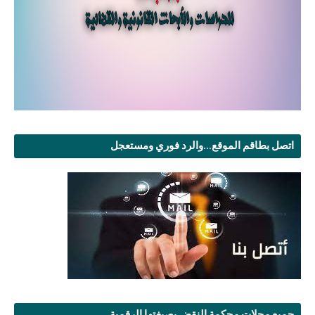
اتصل بطاقم الموقع...والرد فوري ومستعجل
جميع مجلات محكمة النقض بصيغتها الرقمية