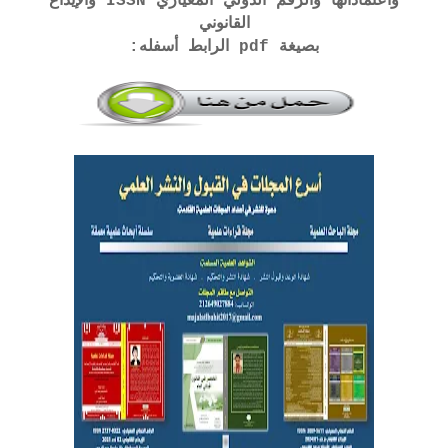
واعتماداتها والرقم الدولي المعياري ISSN والإيداع
القانوني
بصيغة pdf الرابط أسفله: