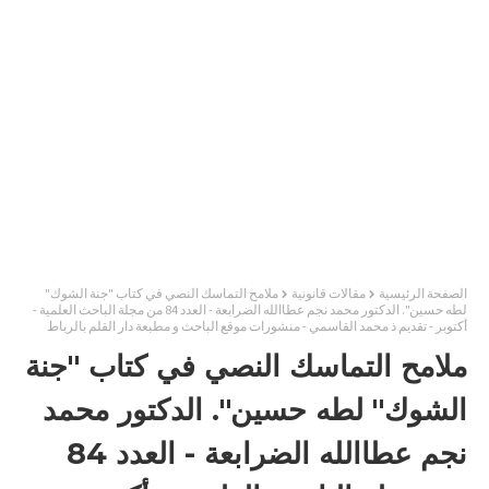
الصفحة الرئيسية
مقالات قانونية
ملامح التماسك النصي في كتاب "جنة الشوك"
لطه حسين". الدكتور محمد نجم عطاالله الضرابعة - العدد 84 من مجلة الباحث العلمية -
أكتوبر - تقديم ذ محمد القاسمي - منشورات موقع الباحث و مطبعة دار القلم بالرباط
ملامح التماسك النصي في كتاب "جنة
الشوك" لطه حسين". الدكتور محمد
نجم عطاالله الضرابعة - العدد 84