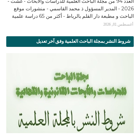
العدد 94 من مجلة الباحث العلمية للدراسات والأبحاث - غشت -
2026 - المدير المسؤول ذ محمد القاسمي - منشورات موقع
الباحث و مطبعة دار القلم بالرباط - أكثر من 65 دراسة علمية
أغسطس 01, 2026
شروط النشر بمجلة الباحث العلمية وفق آخر تعديل